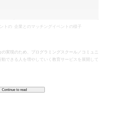
ベントの
企業とのマッチングイベントの様子
会の実現のため、プログラミングスクール／コミュニ
行動できる人を増やしていく教育サービスを展開して
roPlus Gate』

Continue to read
』というコンセプトで誕生した、30日間無料で学習
。専属のキャリアメンターが受講生のプログラミング