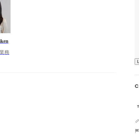
iken
業務
C