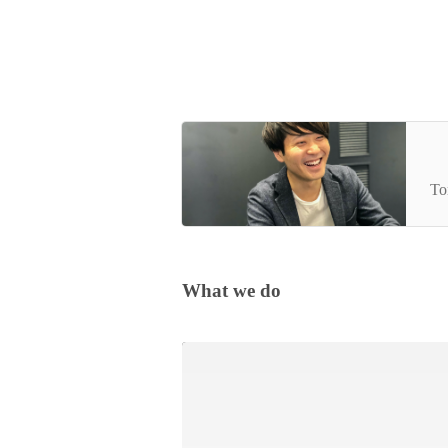
【
の
To
What we do