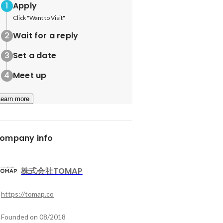
Apply
Click "Want to Visit"
Wait for a reply
Set a date
Meet up
Learn more
ompany info
株式会社TOMAP
https://tomap.co
Founded on 08/2018