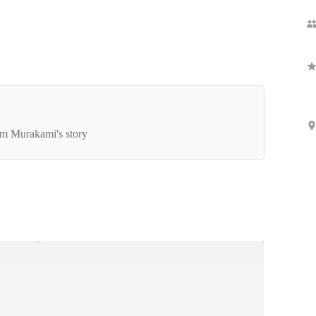
Show more
代表が語る、起業の原体験】遠く離れた貧困地域
子どもたちに、選択の自由を。
m Murakami's story