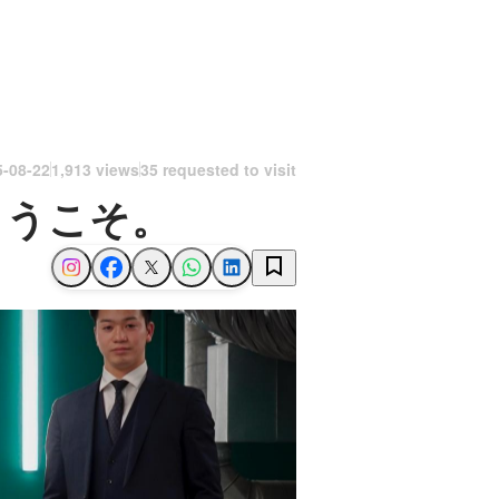
5-08-22
1,913 views
35 requested to visit
ようこそ。