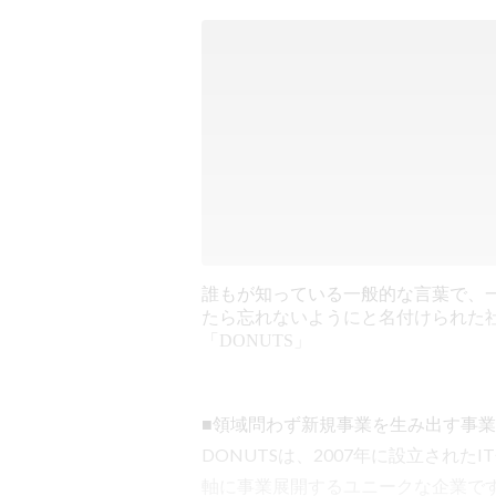
誰もが知っている一般的な言葉で、
たら忘れないようにと名付けられた
「DONUTS」
■領域問わず新規事業を生み出す事業
DONUTSは、2007年に設立された
軸に事業展開するユニークな企業で