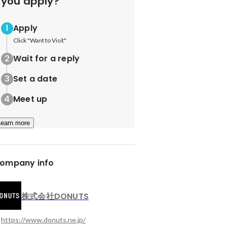
you apply?
Apply
Click "Want to Visit"
Wait for a reply
Set a date
Meet up
Learn more
ompany info
株式会社DONUTS
https://www.donuts.ne.jp/