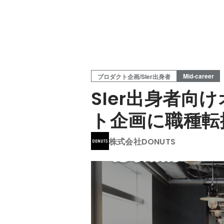
Mid-career
プロダクト企画/SIer出身者
SIer出身者
ト企画に職種転
株式会社DONUTS