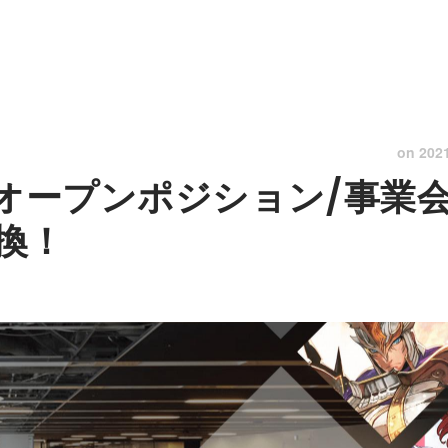
on
202
向けオープンポジション/事業
換！