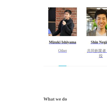
Mizuki Ishiyama
Shin Negi
Other
共同創業者
役
What we do