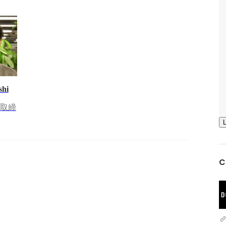
shi
 取締
C