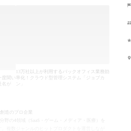
13万社以上が利用するバックオフィス業務効
率化！クラウド型管理システム「ジョブカ
一度聞い
ン」
社名が
創造のプロ企業

IT分野の4領域（SaaS・ゲーム・メディア・医療）を
す。複数ジャンルのヒットプロダクトを運営しなが