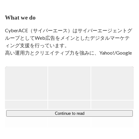
What we do
CyberACE（サイバーエース）はサイバーエージェントグ
ループとしてWeb広告をメインとしたデジタルマーケテ
ィング支援を行っています。

高い運用力とクリエイティブ力を強みに、Yahoo!/Google
のリスティング広告、SNSのインフィード広告など、あら
ゆるジャンルのWeb広告に対応し、事業主様の予算や事
業の特性にあわせた質の高いサービスを全国へ提供してい
ます。

【新型コロナウイルスに関する対応】

▼選考について

WEB面接にて実施しております！（最終選考は対面にて
Continue to read
実施）

▼現在の勤務体制について
