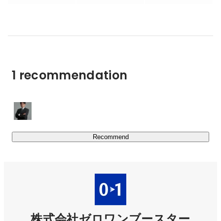
https://yurakucho-saai.com/2023/
など、「新規事業の創出支援」を軸にさまざまな事業を展
開しています。

▼事業拡大中！

　その他VCの設立（ベンチャー投資）や大企業向けベン
1 recommendation
チャー留学などの事業も行うなど、事業領域の拡大をして
います。 

◎01Boosterが国内外スタートアップ投資に向けた１号フ
ァンドを組成

Recommend
https://prtimes.jp/main/html/rd/p/000000465.000016550.ht
ml
◎ゼロワンブースターがスタートアップスタジオ 
「01Booster Studio」 を新設

https://prtimes.jp/main/html/rd/p/000000455.000016550.ht
株式会社ゼロワンブースター
ml