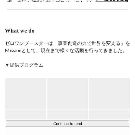
場、東証１部指定替えプロジェクトメンバー。06年エム
アウトにおいてアフタースクール事業「キッズベースキ
ャンプ」を創業するとともに、兼務で新規事業開発シニ
アディレクターを歴任。同事業を東急電鉄に売却、3年
間のPMIを経て、同社取締役退任後、11年事業創造アク
What we do
セラレーター01Boosterを創業し、起業家⽀援、企業向
け新規事業開発⽀援事業を⾏っている。
ゼロワンブースターは「事業創造の力で世界を変える」を
Missionとして、現在まで様々な活動を行ってきました。

▼提供プログラム

・大企業の社内新規事業創出支援

・起業家および社内事業開発担当者の育成プログラム

・行政案件/大手民間案件のアクセラレータープログラム
の運営

（民間大手企業/行政とベンチャー/スタートアップをおつ
なぎし、相互に足りない部分を補い合うことで、事業の成
長を加速させる）

・スタートアップ投資

Continue to read
・インキュベーション施設（SAAI）の運営：