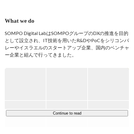
What we do
SOMPO Digital LabはSOMPOグループのDXの推進を目的
として設立され、IT技術を用いたR&DやPoCをシリコンバ
レーやイスラエルのスタートアップ企業、国内のベンチャ
ー企業と組んで行ってきました。

2018年7月からは内製開発部隊を発足して、SOMPOグル
ープの種々の事業に関わる様々なプロダクト開発にチャレ
ンジしています。

Webやベンチャー系のIT企業出身の中途社員を積極的に
採用しており、エンジニアリング組織としては多様性に富
んでいます。

発足から数年たち、R&DやPoCにとどまらずに本番開発や
大規模なβ公開などもできるようになってきましたが、よ
Continue to read
り強力な開発チームを構築するため日々精進しておりま
す。

「“安心・安全・健康” であふれる未来へ」をグループのス