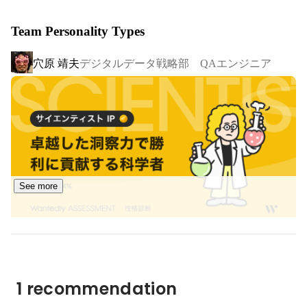
ローガンとしていて、保険事業に限定しない開発にもどん
Team Personality Types
どんチャレンジしています。

中途採用（保険業界未経験者歓迎）も積極的に行ってお
穴原 靖夫
デジタルデータ戦略部 QAエンジニア
り、日々チームとして新しいことにチャレンジし成長を実
感できるのが楽しいです。
See more
1 recommendation