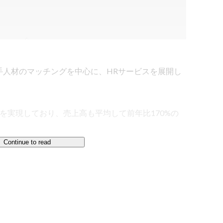
手人材のマッチングを中心に、HRサービスを展開し
を実現しており、売上高も平均して前年比170%の
Continue to read
像を深く理解した上で、求職者個人のスキル経験だけ
、双方にとって良い未来を作ることにこだわっていま