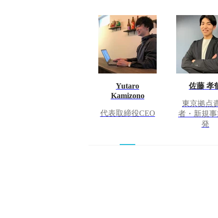
Yutaro
佐藤 孝
Kamizono
東京拠点
代表取締役CEO
者・新規事
発