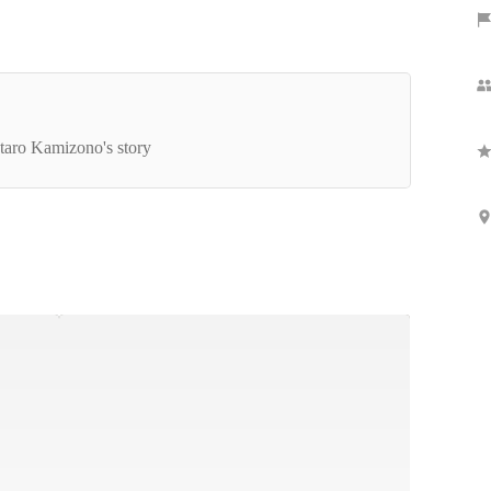
CEOインタビュー】自分で選択・決断し、幸せ
掴む。そんな人を増やしたい。代表神薗が「自分
taro Kamizono's story
しく生きる人を増やす」ことにかける想い。