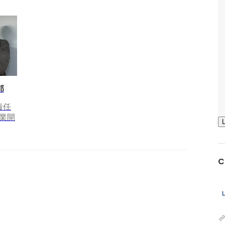
郁
責任
業開
C