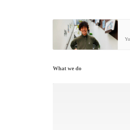
【
を
Yu
ら
What we do