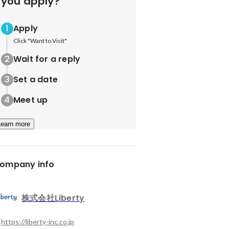
you apply?
Apply
Click "Want to Visit"
Wait for a reply
Set a date
Meet up
Learn more
ompany info
株式会社Liberty
https://liberty-inc.co.jp