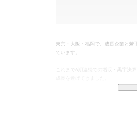
東京・大阪・福岡で、成長企業と若
ています。

これまで6期連続での増収・黒字決算
成長を遂げてきました。

◆転職支援事業

企業のビジネスモデルやターゲット
でなく価値観も踏まえた提案により
す。
