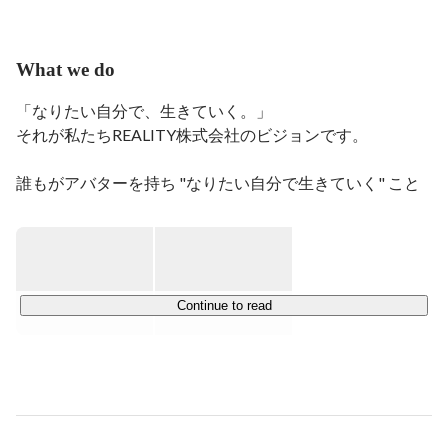
What we do
「なりたい自分で、生きていく。」

それが私たちREALITY株式会社のビジョンです。

誰もがアバターを持ち "なりたい自分で生きていく" こと
のできるメタバースの世界の実現を目指して、スマホ向け
メタバース「REALITY」を運営しています。

「REALITY」は海外ユーザーの割合が80%を占めていて、
日本発のメタバースサービスとして業界をリードしていく
Continue to read
貴重な経験を積めるなど、キャリアアップや成長の可能性
に満ちています。