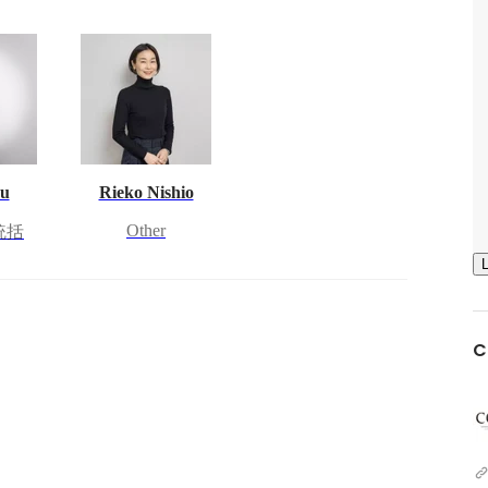
Wu
Rieko Nishio
Other
統括
C