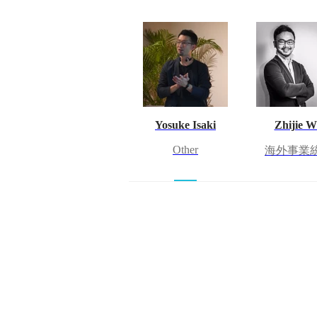
Yosuke Isaki
Zhijie 
Other
海外事業