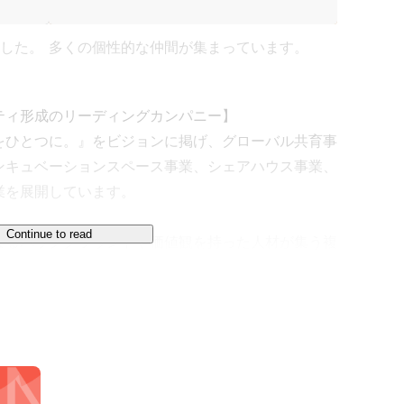
ました。
多くの個性的な仲間が集まっています。
ィ形成のリーディングカンパニー】

をひとつに。』をビジョンに掲げ、グローバル共育事
ンキュベーションスペース事業、シェアハウス事業、
を展開しています。

Continue to read
なるバックグラウンドや価値観を持った人材が集う複
観が出会い、新たな何かが生まれる生態系、異文化共


めの一歩目として、

本人の海外へのチャレンジを加速していきたい
