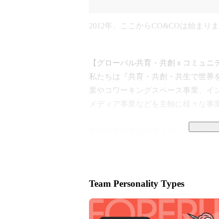
2012年、ここからCO&COは始まり
【グローバル共育・共創ｘコミュニテ
私たちは『共育・共創・共生で世界
業やコワーキングスペース事業、イ
メディア事業などを主軸に様々な事業
普段の生活では出会えないような異
合的な空間で、異なる価値観と価値
生コミュニティを創り出しています。
Team Personality Types
日本に「異文化共生」を根付かせるた
● 外国人の日本へのチャレンジ、日