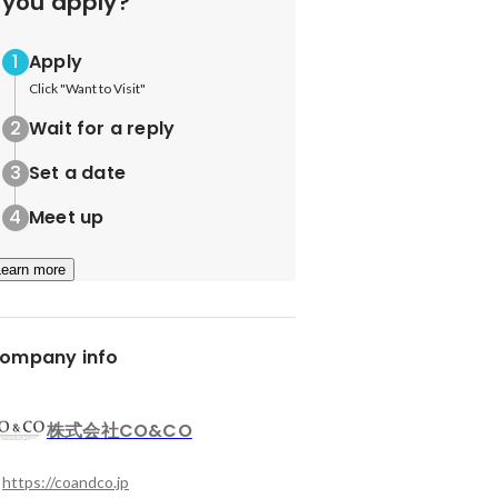
you apply?
Apply
Click "Want to Visit"
Wait for a reply
Set a date
Meet up
Learn more
ompany info
株式会社CO&CO
https://coandco.jp