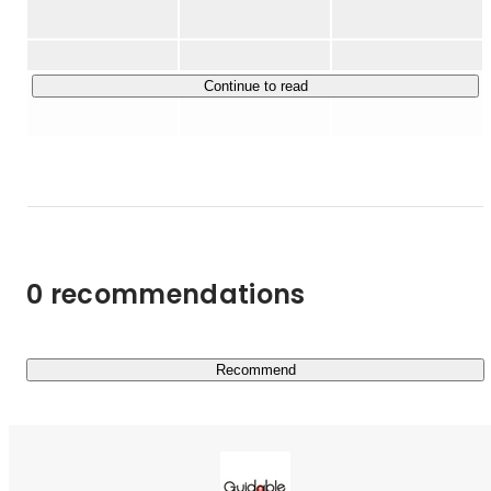
す。

あらゆる外国人が生き生きと働き、当たり前の幸せを享受
できる。

Continue to read
そんな社会を実現することは、

労働人口の減少をはじめとするこの国の課題に大きなイン
パクトを与え、

日本経済を成長させることにも、つながっていくはず。

テクノロジーを通じて日本人と外国人の間にある

国籍の壁をひとつずつ取り払い、

0 recommendations
日本の可能性を、外国人とともに広げていく。

それが、私たちの使命です。

■ サービス内容

Recommend
￣￣￣￣￣￣￣￣￣￣￣

現在は、VISIONである「外国人採用を当たり前に」の達
成に向け、メインサービスである「Guidable Jobs」に力
を入れ、在留外国人と日本企業のマッチングに尽力してい