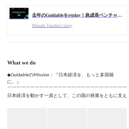
去年のGuidableをreplay！急成長ベンチャーの1年って？？
Masaki Tanabe's story
What we do
◆GuidableのMission：『日本経済を、もっと多国籍
に。』

￣￣￣￣￣￣￣￣￣￣￣￣￣￣￣￣￣￣￣￣￣￣￣￣￣￣

日本経済を動かす一員として、この国の発展をともに支え
る在留外国人が、

国籍を理由に不便を感じる場面をなくしたい。

ガイダブルはそんな想いを原動力に、

外国人の仕事や暮らしをサポートする事業を展開していま