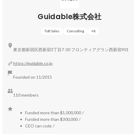
ます。

Guidable株式会社
◉Guidable Jobs（
https://jobs.guidable.co/
）

在留外国人ユーザー数：400,000人

ToB Sales
Consulting
+
8
求人掲載企業数：累計3,200社　（2025年7月時点）

詳細はこちらから！

東京都新宿区西新宿3丁目7-30 フロンティアグラン西新宿901
◻︎【サービス紹介記事】日本経済を、もっと多国籍に。
https://guidable.co.jp
https://www.wantedly.com/companies/guidable/post_article
s/1052034
Founded on 11/2015
◉導入事例（一部抜粋）

110 members
【大手飲食店】ワタミ株式会社さまの外国人採用インタビ
https://guidablejobs.jp/cases/10821/
Funded more than $1,000,000
/
【大手飲食チェーン店】ファーストキッチン株式会社さま
Funded more than $300,000
/
CEO can code
/
https://guidablejobs.jp/cases/10892/