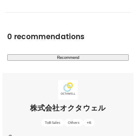
オクタウェルでは様々な仲間を募集しています！

https://www.wantedly.com/projects/1202628
0 recommendations
https://www.wantedly.com/projects/891293
Recommend
https://www.wantedly.com/companies/company_6103130/p
ost_articles/143818
https://www.wantedly.com/companies/company_6103130/p
ost_articles/148058
株式会社オクタウェル
ToB Sales
Others
+
8