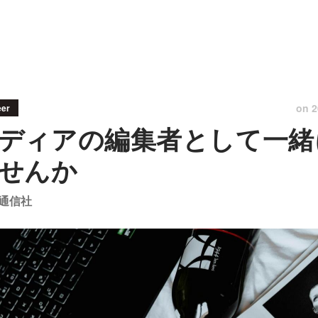
on
2
eer
ディアの編集者として一緒
せんか
通信社