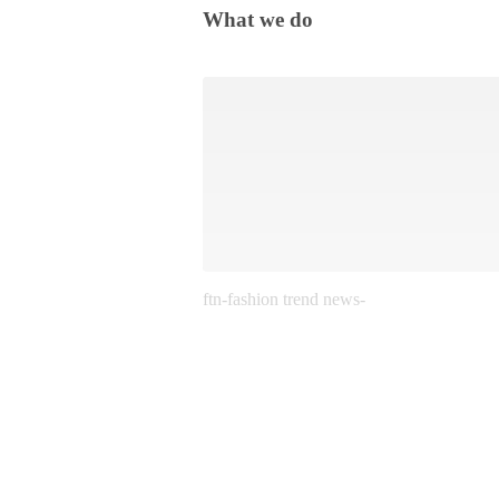
What we do
ftn-fashion trend news-