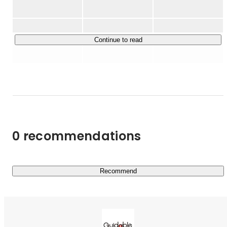
す。

あらゆる外国人が生き生きと働き、当たり前の幸せを享受
できる。

Continue to read
そんな社会を実現することは、

労働人口の減少をはじめとするこの国の課題に大きなイン
パクトを与え、

日本経済を成長させることにも、つながっていくはず。

テクノロジーを通じて日本人と外国人の間にある

国籍の壁をひとつずつ取り払い、

0 recommendations
日本の可能性を、外国人とともに広げていく。

それが、私たちの使命です。

■ サービス内容

Recommend
￣￣￣￣￣￣￣￣￣￣￣

現在は、VISIONである「外国人採用を当たり前に」の達
成に向け、メインサービスである「Guidable Jobs」に力
を入れ、在留外国人と日本企業のマッチングに尽力してい