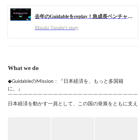
去年のGuidableをreplay！急成長ベンチャーの1年って？？
Masaki Tanabe's story
What we do
◆GuidableのMission：『日本経済を、もっと多国籍
に。』

￣￣￣￣￣￣￣￣￣￣￣￣￣￣￣￣￣￣￣￣￣￣￣￣￣￣

日本経済を動かす一員として、この国の発展をともに支え
る在留外国人が、

国籍を理由に不便を感じる場面をなくしたい。

ガイダブルはそんな想いを原動力に、

外国人の仕事や暮らしをサポートする事業を展開していま