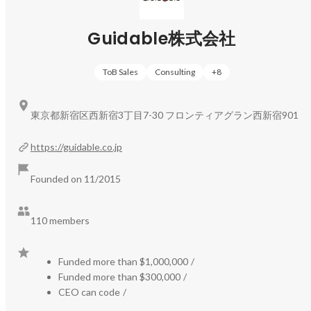
ます。

Guidable株式会社
◉Guidable Jobs（
https://jobs.guidable.co/
）

在留外国人ユーザー数：400,000人

ToB Sales
Consulting
+
8
求人掲載企業数：累計3,200社　（2025年7月時点）

詳細はこちらから！

東京都新宿区西新宿3丁目7-30 フロンティアグラン西新宿901
◻︎【サービス紹介記事】日本経済を、もっと多国籍に。
https://guidable.co.jp
https://www.wantedly.com/companies/guidable/post_article
s/1052034
Founded on 11/2015
◉導入事例（一部抜粋）

110 members
【大手飲食店】ワタミ株式会社さまの外国人採用インタビ
https://guidablejobs.jp/cases/10821/
Funded more than $1,000,000
/
【大手飲食チェーン店】ファーストキッチン株式会社さま
Funded more than $300,000
/
CEO can code
/
https://guidablejobs.jp/cases/10892/