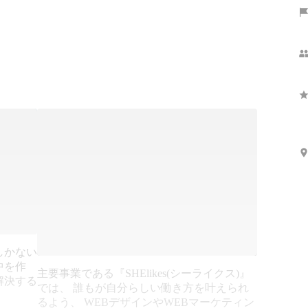
しかない
中を作
主要事業である『SHElikes(シーライクス)』
解決する
では、 誰もが自分らしい働き方を叶えられ
るよう、 WEBデザインやWEBマーケティン