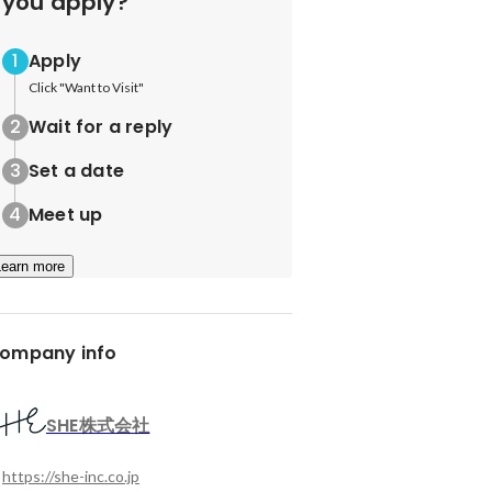
you apply?
Apply
Click "Want to Visit"
Wait for a reply
Set a date
Meet up
Learn more
ompany info
SHE株式会社
https://she-inc.co.jp