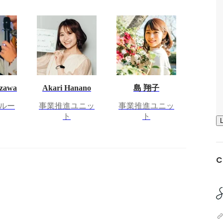
azawa
Akari Hanano
島 翔子
ルー
事業推進ユニッ
事業推進ユニッ
ト
ト
C