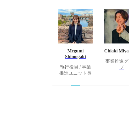
Megumi
Chiaki Miy
Shimogaki
事業推進グ
執行役員 / 事業
プ
推進ユニット長