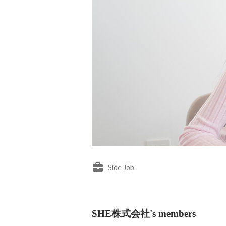
Side Job
SHE株式会社's members