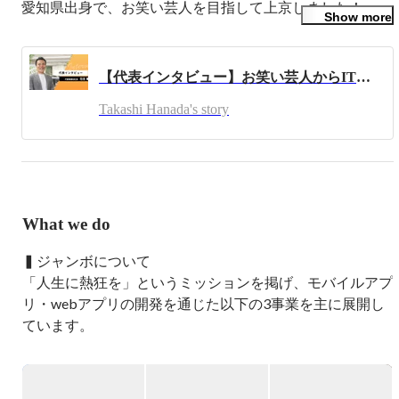
愛知県出身で、お笑い芸人を目指して上京しました！

Show more
その後、未経験からエンジニアに転身し、
Andorid/iOS/Unity/サーバーサイドと様々な分野で自社サー
【代表インタビュー】お笑い芸人からIT企業の代表に至るまで。ジャンボの創業ストーリーに迫る！
ビスを開発し、サービス拡大に伴い2021年4月に株式会社
ジャンボを設立しました。

Takashi Hanada's story
Passion To Life というミッションを掲げ、ジャンボを通じ
て熱狂を届け続けることが僕のビジョンです。

一緒に面白いものを作りませんか？
What we do
▍ジャンボについて

「人生に熱狂を」というミッションを掲げ、モバイルアプ
リ・webアプリの開発を通じた以下の3事業を主に展開し
ています。

・コミュニケーションアプリ事業

・バーチャルビデオ通話事業
