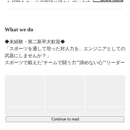
た経験をキャリア面談に活かしています。

現在は、エンジニアの採用を行っています。
What we do
◆未経験・第二新卒大歓迎◆

「スポーツを通して培った対人力を、エンジニアとしての
武器にしませんか？」 

スポーツで鍛えた“チームで闘う力”“諦めない心”“リーダー
シップ”を武器に、

未経験からのエンジニアへの道をアーシャルデザインで切
り拓きませんか？

あなたのスポーツ経験が“人間力×技術力”として評価され
る場所がアーシャルデザイン にはあります！

▍プロジェクト例

Continue to read
・官公庁系システムの保守・開発
