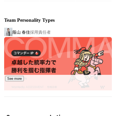
・メディア事業開発・運用

・企業向けシステムの開発

・資格取得者向けEラーニング改修

Team Personality Types
・ クライアントが利用するシステムの改修・機能追加

蔭山 春佳
採用責任者
▍開発事例（一例）

・水産業会社基幹システム開発

・不動産マッチングサイト開発

・出版社基幹システム統合開発

・社内管理システム開発

★社内システムの開発・運用など社内SE業務アリ

【事業内容 】

See more
スポーツの力を使って、産業の成長を促進し、

社会をアップデートするプラットフォーム
「SportsForce」を展開おり、

「スポーツ×IT」「スポーツ×教育」「スポーツ×人材」を
メインに事業展開しています。
