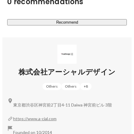
0 recommendations
【事業部説明】

◆スポーツ×IT

スポーツ人材にプログラミング教育を施し、IT企業やプロ
Recommend
ジェクトとマッチングする「Tech＆Boost事業部」

◆スポーツ×教育

部活動指導員派遣など、学校から地域へ、部活動の担い手
を移行する「地域展開」の実現を支援する「Master＆
Coach事業部」

株式会社アーシャルデザイン
◆スポーツ×人材

体育会学生や引退アスリートなど、スポーツ人材に特化し
Others
Others
+
8
たキャリア支援をする「Talent事業部」
東京都渋谷区神宮前2丁目4-11 Daiwa 神宮前ビル 3階
https://www.a-cial.com
Founded on 10/2014