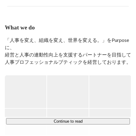
月に正式にサービスをローンチ。
What we do
「人事を変え、組織を変え、世界を変える。」をPurpose
に、

経営と人事の連動性向上を支援するパートナーを目指して

人事プロフェッショナルブティックを経営しております。

■サービスの特徴：

主に3つのケイパビリティから、

顧客のあらゆる人事課題の抜本的解消に努めております。

①約7,000名の中でも、課題解消親和性が高いプロ人事を
ご紹介するスキーム

②各人事分野に精通しているCORNER社員が、PJT開始後
Continue to read
もPMとして伴走する体制

③累計2,000社以上の利用実績から蓄積された、弊社のデ