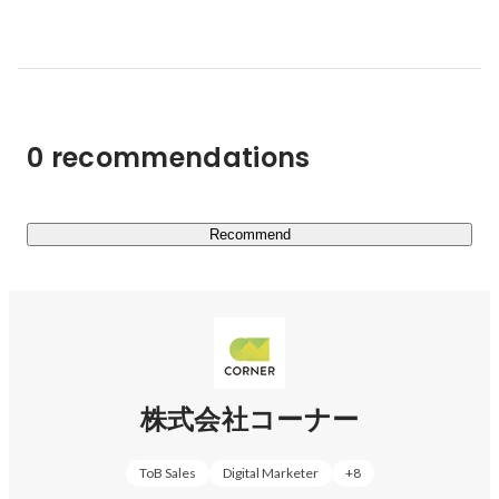
ータベース

■ご支援テーマ例：

例えば下記の通り、人事領域全般にてご支援を行っており
ます。

0 recommendations
故に1社様にて、複数領域で長期間にわたってご支援をさ
せて頂く場合が多いです。

CORNERの社員はPMという立ち位置から、

PJTの進捗や経営〜人事戦略/戦術の俯瞰と課題提起・提
Recommend
案などの目線で

クライアントにおける人事課題の抜本的解消に向けて継続
伴走していきます。

・人的資本経営の推進に向けた、戦略設計〜人事データ基
盤構築支援

株式会社コーナー
・M&Aや事業／組織規模拡大に伴う、人事制度の構築支
援

ToB Sales
Digital Marketer
+
8
・スパンオブコントロールの適正化に向けた、マネジメン