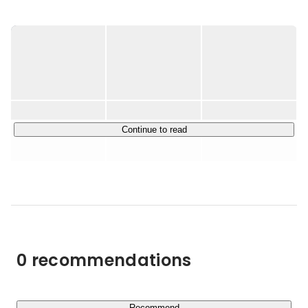
Nexilの最大の特徴は、『常に変化と革新を』追求し、競
合他社にはない独自の方法で、市場やお客さまのニーズに
本当に必要とされるサービスを創造・提供し続けることで
す。

常に新しいビジネス戦略を考え、感動を生み出すことに情
熱を注いでいます。

▍主要事業：20代のキャリアを加速させる「楽楽転職」

Continue to read
弊社の主要事業の一つである「楽楽転職」は、20代の正
社員未経験人材に特化した転職サポートサービスです。

高卒者や大学中退者、正社員経験がない方の転職支援に強
みを持ち、若年層のキャリアの選択肢を広げることで、日
本の人材不足問題の解決に貢献しています。

私たちは、一人ひとりが自らの可能性を信じ、最適なキャ
リアを描けるよう、ITと人材の両面から徹底的に支援して
0 recommendations
います。

▍Nexilを突き動かす3つの価値観と成長文化

Recommend