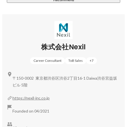
この挑戦を支えるのは、Nexilが大切にする以下の価値観
です。

• 『まずは、何事も挑戦してみる』 

代表の鈴木をはじめ、Nexilには失敗を恐れず、次々と新
しい挑戦を後押しする文化が根付いています。

私たちは「仕事はゲーム」という理念のもと、常にチャレ
株式会社Nexil
ンジ精神を持って取り組み、変化を楽しみながら自らの可
能性を切り拓くことで、会社と個人の成長を最大化できる
Career Consultant
ToB Sales
+
7
と信じています。

• 『当事者意識を持つ』

〒150-0002 東京都渋谷区渋谷2丁目16-1 Daiwa渋谷宮益坂
 Nexilでは、新入社員でも社長に直接意見ができるほど、
ビル 5階
社長との距離が近いフラットな組織です。

立場や役職に関係なく、メンバー全員が会社の代表として
https://nexil-inc.co.jp
の自覚を持ち、会社と個人の成長にコミットすることを
「当事者意識」と呼び、パワフルな組織を目指していま
Founded on 04/2021
す。
