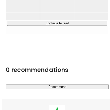
月間ユーザー数は3,000万人を超え、同領域において国内
最大級のサービスに成長しています。また日本含め8つの
国と地域に展開しており、世界中の多くのユーザーにご利
Continue to read
用頂いています。
0 recommendations
Recommend