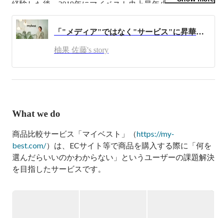
経験した後、2019年にマイベスト史上最年少の24歳で部長
に就任。コンテンツ部長として数千単位の商品を管理・検
証できる体制づくりに尽力し、現在100人規模の組織統括
「"メディア"ではなく"サービス"に昇華するために」- webディレクターが語る、マイベストで働く魅力とは
を担う。入社してから現在に至る5年間で、プロダクト開
発部・マーケティング部・クライアントサクセス部など社
柚果 佐藤's story
内全事業部で経験を積み、2023年4月に執行役員就任。
What we do
商品比較サービス「マイベスト」（
https://my-
best.com/
）は、ECサイト等で商品を購入する際に「何を
選んだらいいのかわからない」というユーザーの課題解決
を目指したサービスです。

日用品からコスメ・家電・食品・サービスなどオールジャ
ンルを対象に、徹底した自社検証と専門家の声をもとに、
本当におすすめできるモノを紹介しています。
