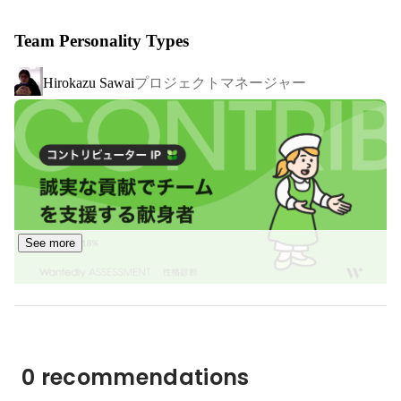
ーーーーーーーーーーー

Team Personality Types
< 参考動画 >

プロジェクトマネージャー
Hirokazu Sawai
https://www.youtube.com/watch?v=ZU10MjdmQZo
澤邊代表の想いやプロジェクト実績の動画など（YouTube
https://www.youtube.com/channel/UCxvAjheFwuVH_EPm_a
dBR3w
ーーーーーーーーーーー

See more
▍ 実績紹介（一部）

セントーサ島再開発マスタープラン第一弾としてオープン
した、30,000平方メートルのプロムナードでの大規模没入
https://prtimes.jp/main/html/rd/p/000000188.000016942.ht
ml
0 recommendations