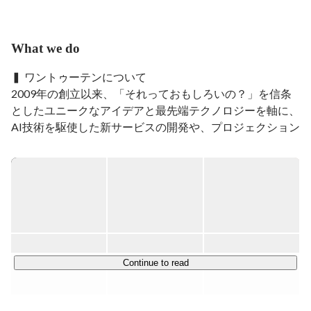
デザイナーとして入社。

入社後デザインだけでなく、ディレクションも担当する
ことで、

What we do
企画からクオリティを重視したアウトプットまでの進行
管理も同時に学ぶ。

▍ ワントゥーテンについて

2012年、ホールディングス化により、ワントゥーテンに
2009年の創立以来、「それっておもしろいの？」を信条
転籍。

としたユニークなアイデアと最先端テクノロジーを軸に、
国内でのインスタレーションイベントから大型プロモー
AI技術を駆使した新サービスの開発や、プロジェクション
ションサイト制作、アプリ開発など、

マッピング・XRを活用したデジタル演出などを行ってい
幅広いデジタル施策の体験設計からプランニング、プロ
デュースを手がける一方、

る近未来クリエイティブ集団です。

海外モーターショーやSXSW、常設展示でのインタラク
ティブディレクションなど、海外での実績も多く持つ。

近年では「自然環境データAI」「AR技術」を活用したプ
CANNES LIONS・CLIO HELTH・ADFEST・ACC・広
ロジェクションや、再開発地における体験型アトラクショ
告電通賞など受賞歴あり。

ン・イマーシブ空間の制作など、国内外を問わず、商業施
現在では総勢25名近く配属されているプロデュース部の
設やリアル空間のデジタル化・近未来体験を通じて企業課
チーフマネージャーも兼務しています。
題および社会課題に取り組んでいます。今後も未来を切り
Continue to read
開くクリエイティブとテクノロジーで、空間DX、エンタ
ーテイメントソリューションを提供してまいります。
