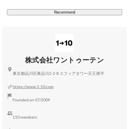
ワントゥーテン、「日本一予約の取れない工場見学」と噂
の島田電機製作所が新しく開設した、「押す」をテーマに
Recommend
https://prtimes.jp/main/html/rd/p/000000190.000016942.ht
ml
パラスポーツ・アクティビティ「CYBER BOCCIA（サイ
https://prtimes.jp/main/html/rd/p/000000193.000016942.ht
株式会社ワントゥーテン
ml
東京都品川区東品川2-2-8 スフィアタワー天王洲7F
▍ 自社事業

◆Japanesque Project

https://www.1-10.com
・夜会 YAKAI by 1-10（二条城夜会、名古屋城夜会な
ど）

Founded on 07/2009
・縁日 ENNICHI by 1-10（アクエル前橋）

110 members
◆CYBER SPORTSプロジェクト

・CYBER WHEEL
