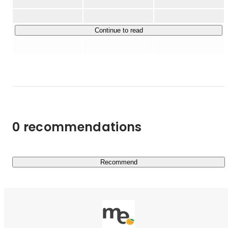
し、より良い「医療・介護」の世界を創っていきたいと考
えています。

Continue to read
▍Website

SCUEL データサービス：
https://scueldata.me
病院/薬局検索：
https://SCUEL.me
コーポレートサイト：
https://mecompany.me/
▍プレスリリース

「在宅医療を展開する法人・医療機関の診療状況の評価や
0 recommendations
経営戦略をサポートする『在宅医療実績 分析レポート』
https://prtimes.jp/main/html/rd/p/000000102.000011087.ht
ml
Recommend
「医療機関のウェブデータを活用し、新型コロナワクチン
接種対応施設を調査 - AIによる3,800以上の医療機関分析
https://prtimes.jp/main/html/rd/p/000000100.000011087.ht