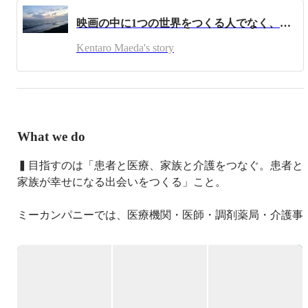
映画の中に1つの世界をつくる人でなく、会社の中に世界をつくり、1人の人生を変えたい。
Kentaro Maeda's story
What we do
▍目指すのは「患者と医療、家族と介護をつなぐ。患者と
家族が幸せになる出会いをつくる」こと。

ミーカンパニーでは、医療機関・医師・調剤薬局・介護事
業所など、医療・介護業界で展開するデータベース
「SCUEL DATA SERVICE（スクエルデータサービス）」の
開発・サービス提供を行っています。

医療・介護業界に対して適切なターゲティングやマーケテ
ィングを支援することで、従事者やご家族の負担を軽減