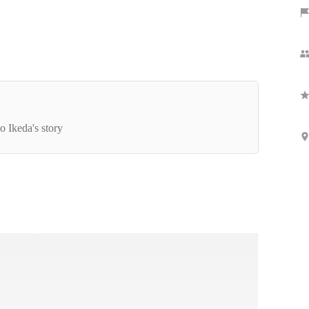
代表インタビュー】“リスペクトし合える組織を
っていきたい”クライマーの求める人物とは？
o Ikeda's story