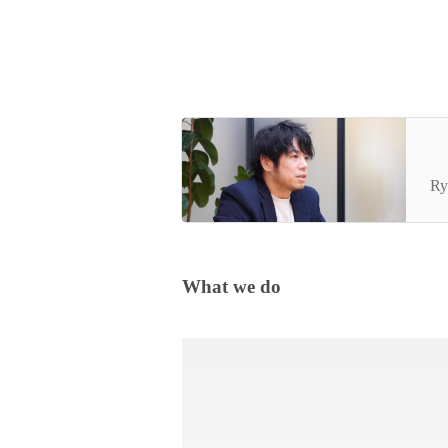
【
作
Ry
What we do