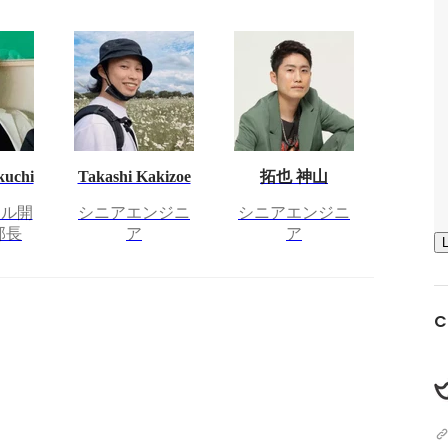
kuchi
Takashi Kakizoe
拓也 神山
タル開
シニアエンジニ
シニアエンジニ
部長
ア
ア
C