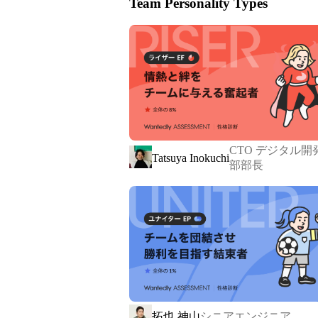
Team Personality Types
PHPでの開発案件が中心とはなりますが
りフロントエンドでの開発も取り組ん
また、WordpressやEC-CUBEな
開発など、多様な案件を手掛けてい
に最適なソリューションを提供してい
CTO デジタル開
Tatsuya Inokuchi
部部長
❚ クライマーのエンジニア

クライマーのエンジニアは、プロジ
義から技術選定、実装、そしてプロ
ます。 社内の風通しがよく、リモ
ニケーションを通じて開発を行って
を共有することができる支援体制が整
拓也 神山
シニアエンジニア