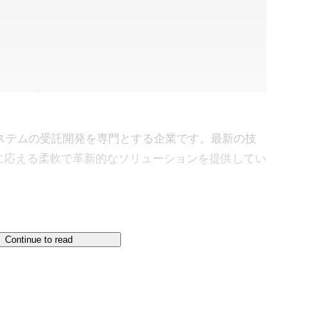
システムの受託開発を専門とする企業です。最新の技
に応える柔軟で革新的なソリューションを提供してい
Continue to read
シェアを持つPHP言語を採用しています。

avelを使用することが多く、

2やCakePHPなど触れるフレームワークは多岐に渡りま