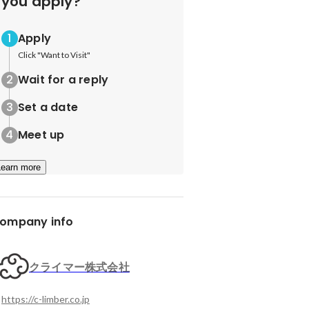
you apply?
Apply
Click "Want to Visit"
Wait for a reply
Set a date
Meet up
Learn more
ompany info
クライマー株式会社
https://c-limber.co.jp