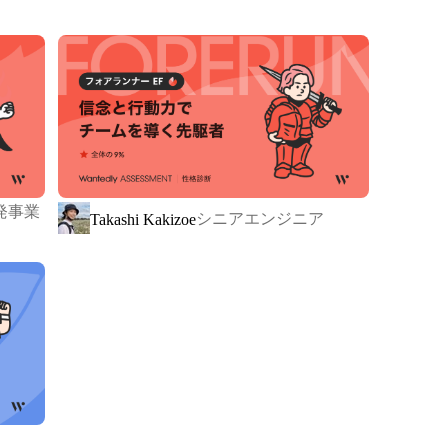
、最近ではReactやNext.JSなどの相談も増えてお
でいます。

どのオープンソースのカスタマイズや、Shopifyのアプリ
ます。各案件に適した技術選定を行い、クライアント
ます。

発事業
シニアエンジニア
Takashi Kakizoe
ェクト全体にわたって積極的に関わり、要望・要件定
ジェクトマネジメントに至るまで幅広い業務を担当し
ートワークを取り入れつつ、社内での積極的なコミュ
います。問題があればいつでも気軽に相談し、解決策
っています。
