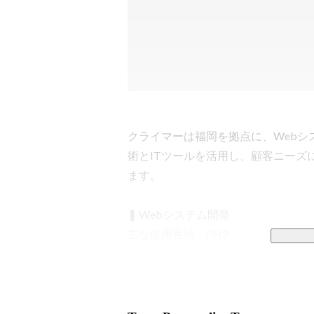
クライマーは福岡を拠点に、Web
術とITツールを活用し、顧客ニーズ
ます。

❚ Webシステム開発

主な使用言語：PHP

クライマーではサーバーサイドで広い
新規開発の場合、フレームワークはLar
改修などの場合、Yiiframework
す。
