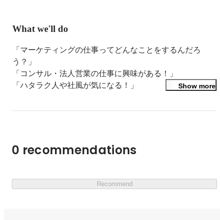
"ちょっと気になる"だけでももちろんOK！カジュアルに
BLAMを知ってもらえる場です。
What we'll do
「マーケティングの仕事ってどんなことをするんだろ
う？」

「コンサル・法人営業の仕事に興味がある！」

「ハタラク人や社風が気になる！」

Show more
「まずはカジュアルに会社説明も聞いてみたい！」

もし１つでも当てはまる方は、WEB説明会に参加してみ
ませんか？

皆様に当社を見極めていただきつつ、ミスマッチが起きな
0 recommendations
いよう、

しっかり理解を深めていただけたらと思っております！

Recommend
簡単に当社の紹介を記載しておりますので、少しでも興味
のある方はぜひエントリーください！
