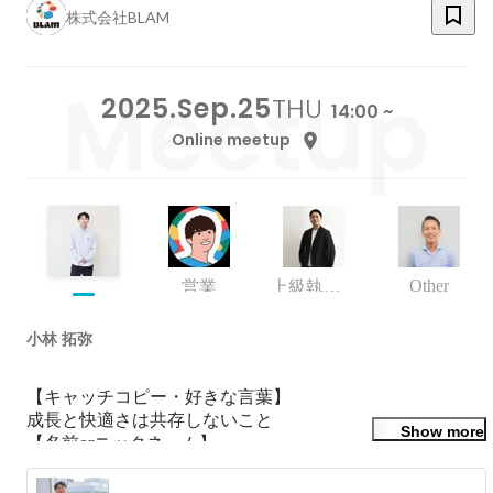
株式会社BLAM
2025.Sep.25
THU
14:00 ~
Online meetup
Other
営業
上級執行役員 CSO
小林 拓弥
【キャッチコピー・好きな言葉】

成長と快適さは共存しないこと

Show more
【名前orニックネーム】

小林/フェス
