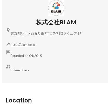
---------------------------------------------------------------------
--------------

BLAMでは、ビジネスの基礎から実践的なマーケティング
ノウハウを身に着けることができ、圧倒的成長スピードの
株式会社BLAM
もと、プロとして活躍いただける環境をご用意しておりま
す！

東京都品川区西五反田7丁目7-7 SGスクエア 8F
【総合職（ToB）】

http://blam.co.jp
※配属先は適性と本人希望を伺ったのちに決定いたしま
す。

Founded on 04/2015
①コンサル（マーケティング）

②セールス（自社サービス）

50 members
＜選考フロー＞

説明会→1次面接orカジュアル面談→2次面接～→1dayイ
ンターン→最終面接→内定

※1dayインターンは社内の様子・仕事内容・社員の人柄を
Location
知ってもらう機会となっております。

※「説明会」と「1次面接orカジュアル面談」は別日に実