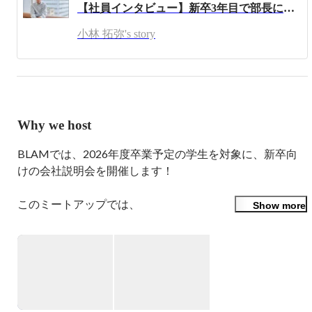
【社員インタビュー】新卒3年目で部長に抜擢！活躍する秘訣、大事にしていることは？
【担当業務】

株式会社BLAM

小林 拓弥's story
MDX本部 MG部 部長

2021年にBLAMに入社。デジタルマーケティングの支援を
広告運用を中心として支援。

現在はデジタルマーケティング全般を中心として戦略設計
を支援。

Why we host
【趣味】

・ラーメン

BLAMでは、2026年度卒業予定の学生を対象に、新卒向
・漫画

けの会社説明会を開催します！

【一言】

このミートアップでは、

Show more
・毎日熱狂して仕事をできる環境をみんなで作りたいです
「BLAMってどんな会社？」「どんな人が働いてるの？」
「入社後って何をするの？」

といった、就活生のリアルな疑問にお答えします。

会社のビジョン・カルチャー・キャリアパスまで、余すこ
となくご紹介。
