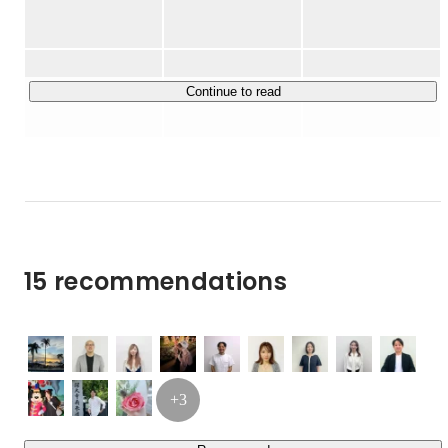
供しています👍

これらの出会いが、企業成長の道を開き、関わる全ての人
に成果をもたらします✨

Continue to read
☆採用支援事業

企業と個人の出会いを通じて、 理想的なキャリアの展開
を促進します。

私たちは、それぞれの人財が真に望む会社で輝けるよう、
最適なマッチングを目指し、 個々の人生に笑顔と感動の
瞬間を創出します！

15 recommendations
☆開発支援事業

技術と企業の出会いを創出し、新たな革新を導きます！

私たちは最先端の技術支援を通じて企業や人々が日々の業
務や生活をより効率的かつ革新的に行えるよう企業の開発
力を高め、イノベーションを実現します！

+3
\「人が輝く場を作ること」を目標に社員一人ひとりが自
分のペースで成長し、より豊かな人生を送る環境を整える