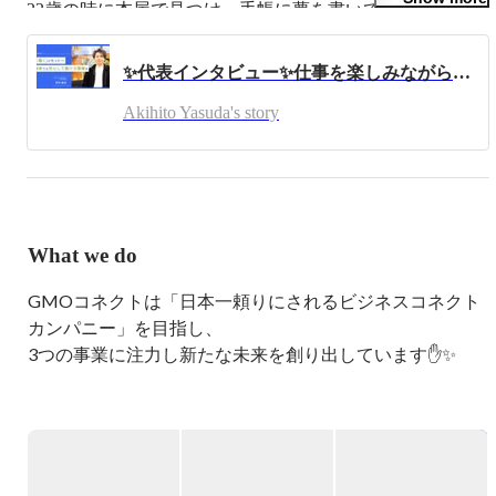
22歳の時に本屋で見つけ、手帳に夢を書いて夢の実現を信
じ行動しました。

30歳の時に熊谷正寿代表に出会い、現在GMOコネクト株
✨代表インタビュー✨仕事を楽しみながら成長できる会社づくり／未経験者でも安心して働ける環境が魅力のひとつです！
式会社の代表を務めるに至っています。
Akihito Yasuda's story
What we do
GMOコネクトは「日本一頼りにされるビジネスコネクト
カンパニー」を目指し、

3つの事業に注力し新たな未来を創り出しています✋✨

【主な事業内容】

☆営業支援事業

有益な取引や相乗効果が期待できる企業間を繋ぎ、新たな
ビジネスチャンスを生み出し、 関係者に笑顔と感動を提