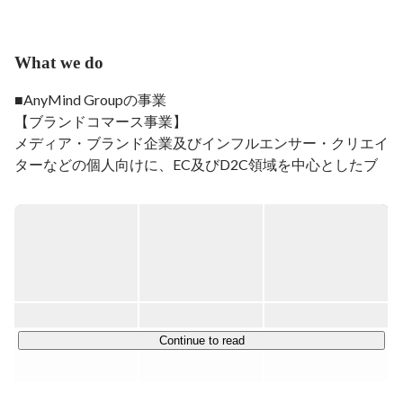
2019年7月の立ち上げか3年で40名規模の組織に成長。

＜積極採用中＞

What we do
・グローバルで急成長中のビジネスに携わりたい、成長
を牽引したい

■AnyMind Groupの事業

・グローバル展開しているベンチャー企業で自分の力を
【ブランドコマース事業】

試したい

・営業だけでなく事業開発、新規事業の立ち上げに関わ
メディア・ブランド企業及びインフルエンサー・クリエイ
りたい

ターなどの個人向けに、EC及びD2C領域を中心としたブ
ランドの設計・企画から、生産管理、ECサイトの構築・
＜経歴＞

運用、マーケティング、物流管理をワンストップで支援す
2018年 慶應義塾大学経済学部卒。

るプラットフォームを開発・提供しています。

大学在学中にイタリアのBocconi Universityへ留学し、ダ
ブルディグリーを取得。その後インターンとして
AnyMind Groupのバンコクオフィスでで広告営業を経験
【パートナーグロース事業】

し、18卒で新卒入社。ベトナムオフィスに配属される。

Webメディアやアプリを運営するパブリッシャーとクリ
エイター向けに、自社プラットフォームを活用した収益化
2018年4月〜2019年7月

及びブランド成長に向けた支援サービスを提供していま
Continue to read
AnyMind Vietnam, HCMC Office

す。

大手日系（食品、一般消費財など）・外資系ブランドと
の新規取引を複数まとめ、ベトナムオフィスの売上規模
が大きく拡大。2019年からはミャンマー 、カンボジア
★最新のニュースはこちらでご覧ください
