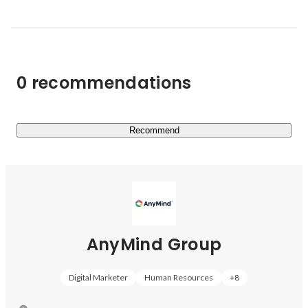
のオフィス立ち上げから採用、新規顧客開拓まで担当し
▶︎
https://anymindgroup.com/ja/news/
た。

2019年8月〜

日本のインフルエンサー事業部立ち上げで帰国。ゼロか
0 recommendations
ら新規営業、組織作りに従事し、1年で25名規模の組織
へ急成長。

2020年7月よりシニアマネージャーとして営業チームの
マネジメントに従事。

Recommend
2021年1月より現職。営業組織全体の統括として事業部
の売上責任を負い、新規顧客の開拓と既存顧客のマネジ
メントの両方を担う。
AnyMind Group
Digital Marketer
Human Resources
+
8