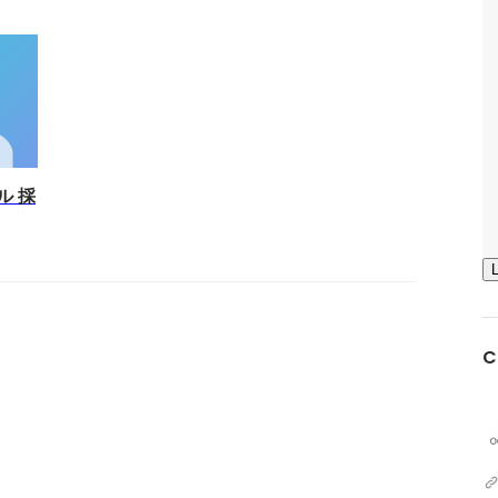
ル 採
C