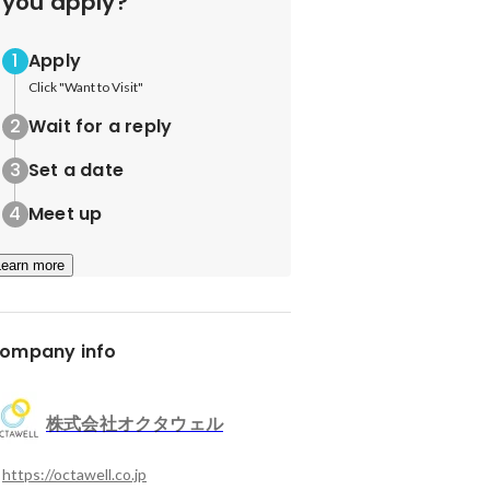
you apply?
Apply
Click "Want to Visit"
Wait for a reply
Set a date
Meet up
Learn more
ompany info
株式会社オクタウェル
https://octawell.co.jp