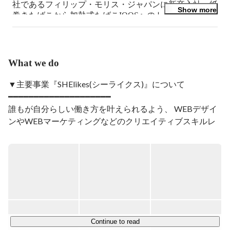
社であるフィリップ・モリス・ジャパンに新卒入社。紙
Show more
巻きたばこから加熱式たばこIQOSへのトランスフォー
メーションに、コミュニケーションの側面から携わりた
いと思い、広報PRとして入社。PR代理店への転職後は
外資系大手IT企業やFintech系スタートアップを担当し、
2021年5月にSHEにジョイン。PR・ブランディンググル
What we do
ープのグループマネージャーとして、広報・SNS・ブラ
ンディングの領域からSHEの認知獲得を推進。その既存
▼主要事業『SHElikes(シーライクス)』について

顧客体験の責任者とセールス本部の責任者を担当。執行
━━━━━━━━━━━━━━━━━━━━

役員VP of Transformation
誰もが自分らしい働き方を叶えられるよう、 WEBデザイ
ンやWEBマーケティングなどのクリエイティブスキルレ
ッスンやコーチングプログラム、 仕事機会を提供し、 こ
れまでに累計7万人以上に受講いただいています。

▼循環型キャリアプラットフォーム

━━━━━━━━━━━━━━━━━

SHEは学んで終わりのスクールではありません。キャリア
の機会をシームレスに提供していく事で、働くことでまた
学びが生まれる、そんな「学ぶ」と「働く」が循環するキ
Continue to read