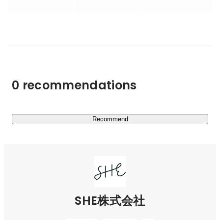
ャリアプラットフォームを目指しています。

▼成長可能性と組織

━━━━━━━━━━

SHEは女性のキャリア課題だけでなく、様々な不均衡の変
革に挑戦していきます。これから展開する事業に性別や年
齢、国籍、テーマの垣根は無く、だからこそ組織のダイバ
0 recommendations
ーシティを大切にしています。

▼伴走するプロダクト

━━━━━━━━━━━

Recommend
理想のキャリアや生き方を叶えるためには、ユーザー自身
の意思と努力が必要です。SHEは、自ら踏み出す意思さえ
ある人に対しては、テクノロジーとコミュニティによっ
て、一人ひとりに伴走する学習体験を提供していきます。

▼サービス

SHE株式会社
━━━━━━

SHElikes：
https://shelikes.jp/