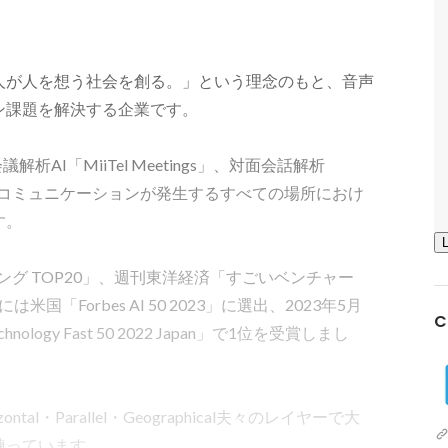
人が人を想う社会を創る。」という理念のもと、音声
ン課題を解決する企業です。

会議解析AI「MiiTel Meetings」、対面会話解析
供を通じ、コミュニケーションが発生するすべての場所におけ
。

ンキング TOP20」、週刊東洋経済「すごいベンチャー
米国「Forbes AI 50 2023」に選出、2023年5月
C
ogy Fast 50 2022 Japan」で1位を受賞しまし
ntal・Parallel・Geographical夫々のレイヤーで大
っています。
