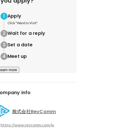
you apply?
Apply
Click "Want to Visit"
Wait for a reply
Set a date
Meet up
Learn more
ompany info
株式会社RevComm
https://www.revcomm.com/ja