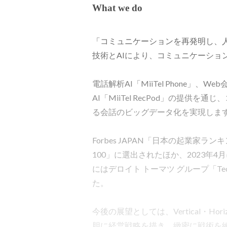
What we do
「コミュニケーションを再発明し、
技術とAIにより、コミュニケーショ
電話解析AI「MiiTel Phone」、Web
AI「MiiTel RecPod」の提
る会話のビッグデータ化を実現します
Forbes JAPAN「日本の起業家ラ
100」に選出されたほか、2023年4月には
にはデロイト トーマツ グループ「Technol
た。

今後の展望としては、Vertical・Horizo
胆に経営戦略を描き、緻密に戦術を練