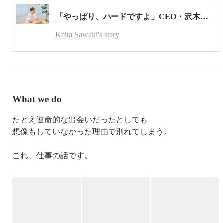
初期メンバーとして参画。その後、2012年12月に株式会社
「やっぱり、ハードですよ」CEO・沢木が語るOKANの職場
おかん(当時CHISAN)を設立し現職。「働くヒトのライフ
スタイルを豊かにする」をミッションに、2014年3月に
Keita Sawaki's story
は、ぷち社食サービス「オフィスおかん」をリリースし、
多数のメディアで紹介されるなど注目を集めている。
What we do
たとえ運命的な出会いだったとしても

想像もしていなかった理由で別れてしまう。

これ、仕事の話です。

せっかく素晴らしい人材と企業が出会っても、自身の健康
状態、家庭との両立、同僚との関係、職場環境などを理由
に、働き続けることを諦めてしまう「望まない離職」が今
の日本社会にあります。
