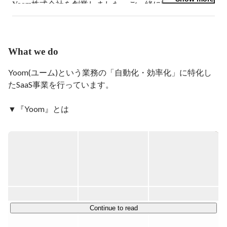
Yoom株式会社を創業しました。ご一緒に同じビジョン
を目指して頂ける方とお会いできるのを楽しみにしてい
ます！

同志社大学を卒業後、新卒で株式会社じげんに入社後、
What we do
3年目から基幹事業である求人事業部の事業責任者に就
任。

Yoom(ユーム)という業務の「自動化・効率化」に特化し
2度のM&Aや大手通信会社との事業提携を実施後、株式
たSaaS事業を行っています。

会社TimeTechnologiesを設立。

2022年に株式会社ブレインパッドへTimeTechnologies社
▼『Yoom』とは

の株式を譲渡し、Yoom株式会社を設立。
YoomはAPI・RPA・OCR・AIなどの様々な自動化技術を
ノーコードで組み合わせることで、事務作業をはじめとす
る日々のデスクワークを誰でも簡単に自動化することがで
きるハイパーオートメーションツールです。

「業務効率化」にど真ん中のサービスで、セールスなどの
フロント業務から、人事・労務・経理といったバックオフ
Continue to read
ィスまで、あらゆるデスクワークを自動化することができ