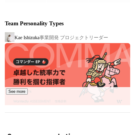
ます。

国内での利用社数は40,000社を超えており直近の事業成長
Team Personality Types
率は300%以上を達成しており、今後は日本だけでなくグ
ローバルにサービスを展開し、世界中で退屈な仕事から
事業開発 プロジェクトリーダー
Kae Ishizuka
人々に時間を取り戻すことを目指しています。

https://x.gd/sAt7Y
See more