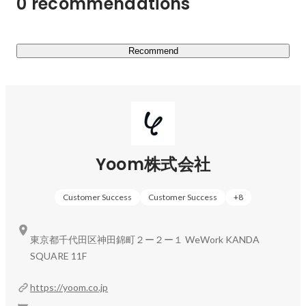
0 recommendations
Recommend
Yoom株式会社
Customer Success
Customer Success
+
8
東京都千代田区神田錦町２ー２ー１ WeWork KANDA
SQUARE 11F
https://yoom.co.jp