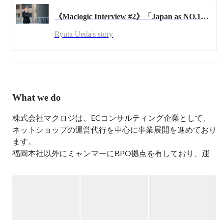
『世界中の人々が夢を持ち　叶えられる社会を実現する』

《Maclogic Interview #2》「Japan as NO.1」日本企業の再興へーMaclogic創業者のECにかける想い
世界中のどんな状況下にあっても、誰もが夢を持てるこ
Ryuta Ueda's story
と。

そして、夢にあふれる社会を創っていきたい。

『Japan as No.1を取り戻したい』

私が生まれる前の1980年代に日本は世界から称賛されてき
ました。しかし日本を世界で1番の経済大国に押し上げた
What we do
日本型の強みが逆に制約となり、「失われた20年」を経て
かつての栄光はなくなり、Japan was No.1といわれるまで
株式会社マクロジは、ECコンサルティング企業として、
に陥ってしまった今現在。

ネットショップの運営代行を中心に事業展開を進めており
ます。

私たちの世代でJapan as No.1を取り戻したい。 そのために
福岡本社以外にミャンマーにBPO拠点を有しており、運
は日本の企業数の99.7％を占め、日本の雇用の7割を占め
営における戦略立案から、WEBデザインやコーディング
る中小企業が活躍できる社会を作っていく必要がありま
等の戦略実行までを一気通貫して行い、クライアントのネ
す。 Maclogicは挑戦する中小企業と伴走し日本の良さを世
界中に発信していくのが大きなミッションです。

ットショップ運営の全工程をサポートしています。

 新たな変化を作り出し、自ら環境に変化を与え、その環
事業特長は以下3点です。

境によって自らを変えていくことができると考えていま