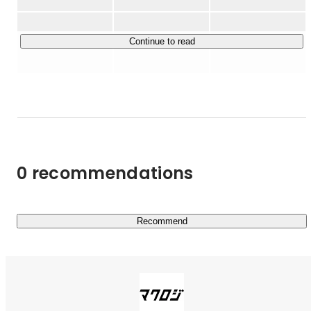
▼自社内にクリエイティブ・オペレーションチームを持
す。私たちは本当にいいものが日本全国だけではなく、世
ち、クライアントとパートナーシップを築き、戦略立案→
界に売れていくよう支援をしています。 

販促企画やディレクション→デザイン作成やコーディング
Continue to read
マクロ（Macro）な視点でロジカル（logic）に考え、一緒
など、一気通貫型のECコンサルティングサービスを提供
に世界にインパクトを残す仕事をしていきましょう。

しています。

好きなことは：ダイビング・ゴルフ・スカッシュ・ウィス
▼ECマーケティングの一環として、広告運営やSNS運営
キー・ワイン
によるプロモーションやブランディングに加え、現在はイ
ンフルエンサーマーケティングにも注力して事業拡大を継
続しております。

0 recommendations
▼自社ブランド販売事業において新たなノウハウ、成功事
例を創出し、ECコンサルティングサービスのクオリティ
向上に常日頃からシナジー効果を生んでいます。

Recommend
これらの強みを生かし、大手店舗から中小店舗まで数多く
の、幅広いコンサルティング依頼を頂戴しています。案件
のジャンルはインテリア・健康食品・化粧品・アパレル・
食品など、広範囲に渡ります。
