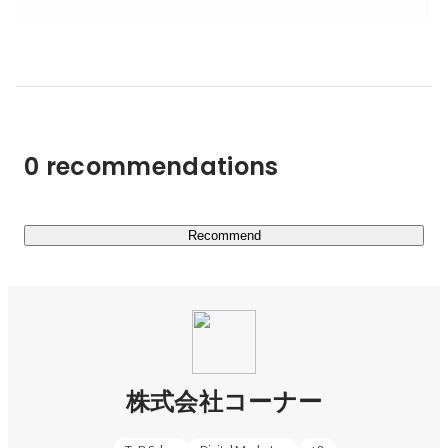
務量だけ

プロフェッショナル人事の経験を活用できます。

顧問よりは “実務的” 、事務代行より “戦略的” な独自のポ
ジショニングで、

プロフェッショナルによる課題解決を実働支援型で行いま
す。

0 recommendations
◯特徴

①日本最大級の1万人を超える人事・採用領域のパラレル
ワーカー登録数

Recommend
事業会社で人事や採用業務を経験してきたフリーランス、
複業希望者が登録しているため、クライアント企業の人事
課題にあった最適な人材のアサインが可能。

②経験豊富なプロフェッショナルが多数活躍

スタートアップ・ベンチャーのCHRO、大手企業での人事
株式会社コーナー
責任者や担当者、

人材会社の事業責任者・キャリアドバイザー、
