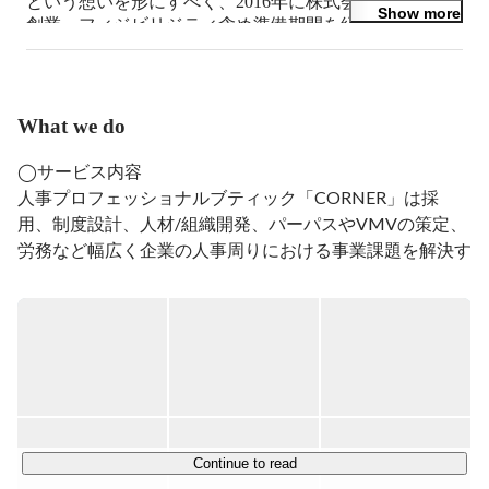
という想いを形にすべく、2016年に株式会社コーナーを
Show more
創業。フィジビリジティ含め準備期間を経て、2019年6
月に正式にサービスをローンチ。
What we do
◯サービス内容

人事プロフェッショナルブティック「CORNER」は採
用、制度設計、人材/組織開発、パーパスやVMVの策定、
労務など幅広く企業の人事周りにおける事業課題を解決す
るサービスです。

・人事制度の改定を検討している

・人事機能を立ち上げたい

・人的資本経営を推進したい

・中途/新卒採用ペースを加速させたい

・社員の定着に悩んでいる

Continue to read
などの人事課題に対して、週1日から必要な業務内容・業