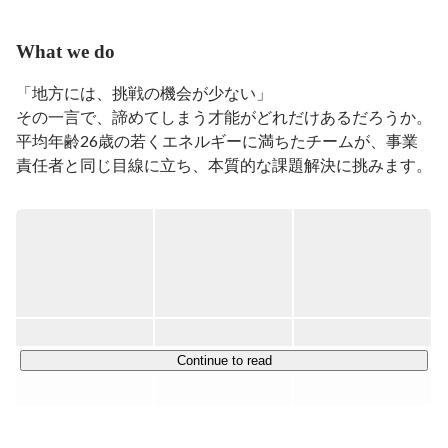
What we do
「地方には、挑戦の機会が少ない」

その一言で、諦めてしまう才能がどれだけあるだろうか。

平均年齢26歳の若くエネルギーに満ちたチームが、事業
責任者と同じ目線に立ち、本質的な課題解決に挑みます。

◆展開しているサービス

￣￣￣￣￣￣￣￣￣￣

◻︎SNSプロモーション

YouTubeやTikTok・Instagramなどを中心にクライアント
の売上最大化を目的として、市場リサーチ・PL設計・マ
イルストーン作成・広告制作ディレクションにコミットし
プロモーションを促進。

Continue to read
◻︎広告クリエイティブ企画・制作

企業やサービスの価値を最大限に引き出せる広告クリエイ