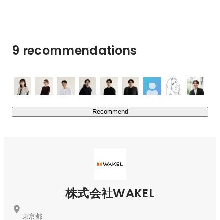
ティブを作成。企画から制作・運用までを一気通貫で行い
クライアントの期待を超える結果の伴うプロモーション成
果を出し続けています。

9 recommendations
◻︎MARKETING CONSULTING

SNS広告のクリエイティブエージェンシーとして、マーケ
ティングをハック。圧倒的な新規顧客獲得力を武器に、売
れる仕組み・カスタマーコミュニケーションをサポート。
収益最大化をMISSIONにクライアントと共に伴走しま
す。

Recommend
WAKELが貫くのは未来基準で物事を捉える姿勢。既存の
枠にとらわれず、クライアントの事業成長のために本当に
必要なことであれば、領域を問わず柔軟に取り組んでい
く。その積み重ねが、私たちの信頼の源泉です。

株式会社WAKEL
私たちは、Webマーケティングの力でクライアントを成
功に導き、その成功体験が、札幌で働く若者の新たな希望
となる。そんな好循環を生み出すことで、地方創生という
東京都