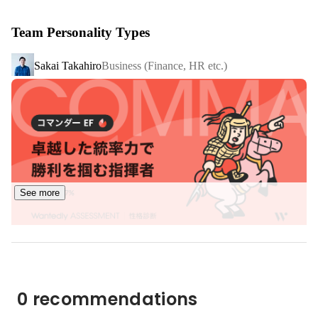
【取組中の内容】

Team Personality Types
・独自開発〈フレッシュチル製法〉により乳本来の豊かな
風味を保ったチーズの素（カード）を使い、

Sakai Takahiro
Business (Finance, HR etc.)
簡単にできたてのフレッシュチーズをつくったり、全く新
しいチーズを生み出したりすることができます。

・自らチーズ工房や直営カフェを設け、できたての魅力を
直接お客さまにお届けする事業を行っています。

・飲食店やホテルなどにカードやオリジナルのフレッシュ
チーズを販売し、飲食のプロとの共創により、

自分たちだけではできない新しい乳の価値を広げる事業を
行っています。

See more
・このほか、人の集まる場所への催事出店やキッチンカー
での出店、チーズづくり体験イベントなども行っていま
す。

＜参考＞

WEB：
https://www.freshcheesestudio.com/
0 recommendations
Instagram：