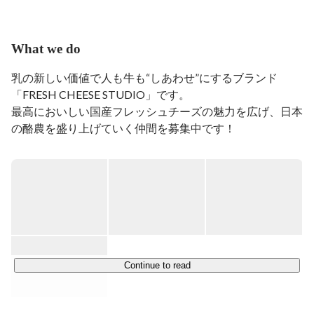
事。2018年よりWantedlyのビジネスデベロップメントチ
ームにジョイン。

2022年より01Boosterにて経営企画、営業戦略、アクセ
What we do
レーター運営などに従事。
乳の新しい価値で人も牛も“しあわせ”にするブランド
「FRESH CHEESE STUDIO」です。

最高においしい国産フレッシュチーズの魅力を広げ、日本
の酪農を盛り上げていく仲間を募集中です！

【なにをやっているのか】

＜乳の新しい価値で人と牛をしあわせに。＞

FRESH CHEESE STUDIOは牛乳・乳製品のリーディングカ
ンパニー株式会社明治の新規事業として生まれたブランド
です。

国産の生乳からつくる「できたて」の乳製品の魅力や、体
験による感動を伝えていくことで、

Continue to read
国産生乳の高付加価値化や酪農業界の発展に貢献すること
を目指します。
