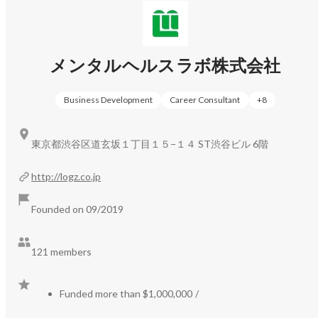
・メンタルヘルスラボの訪問看護（訪問看護事業）

在宅で療養される方々を対象に、専門的な看護ケアを提供
するサービスです。経験豊富な看護師が個々の患者さんの
メンタルヘルスラボ株式会社
状態や生活環境に応じた適切なケアプランを立案し、実施
します。また、医療処置や日常生活の援助だけでなく、患
Business Development
Career Consultant
+
8
者さんやご家族への精神的サポートも行い、安心して在宅
療養が続けられる環境を整えています。

東京都渋谷区道玄坂１丁目１５−１４ ST渋谷ビル 6階
・自立訓練ITリワーク（自立訓練事業）

障害を持つ方々を対象に、日常生活や社会生活に必要なス
http://logz.co.jp
キルの習得をサポートするプログラムです。個々の能力や
目標に応じた実践的なカリキュラムを提供し、生活リズム
Founded on 09/2019
の確立や身辺自立、コミュニケーション能力の向上などを
サポートします。また、地域社会への参加を促進するため
121 members
の活動や、必要に応じて就労に向けた準備支援も行い、ス
クール生が自信を持って自立した生活を送れるよう支援し
ています。

Funded more than $1,000,000
/