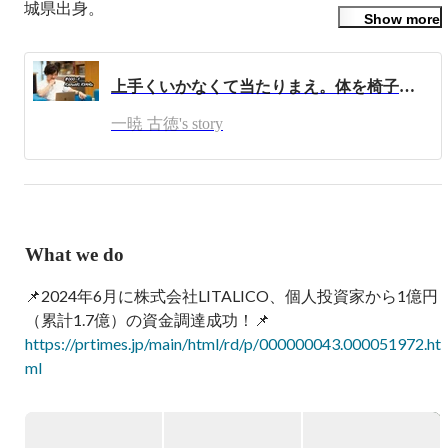
城県出身。

Show more
父は中古車販売、祖母は酒屋、祖父は税理士事務所、叔父
は飲食業を営む経営者一家で育つ。

上手くいかなくて当たりまえ。体を椅子に縛ってでも、出来るまでやるだけ。《LOGZ創業ストーリー vol.0》
高校卒業後、偏差値を30近く上げる猛勉強の浪人生活を送
り、上智大学に合格。

一暁 古徳's story
大学合格後、大学受験ノウハウをブログにて公開すると、
大ヒットしたことで学習塾を開業。

ネットで人を集める自分の才能に気づき、インターネット
メディア事業で学生起業。

順調に事業は伸ばしていたものの、古徳自身の家族が精神
What we do
疾患になったことをきっかけに、インターネット集客を強
みとした障がい者就労支援を完全自社運営を行うリアルビ
📌2024年6月に株式会社LITALICO、個人投資家から1億円
ジネスに一本化すして、株式会社LOGZを創業。

https://prtimes.jp/main/html/rd/p/000000043.000051972.ht
LOGZは、「誰もがワクワク、笑顔で生きてく世界を創
ml
る」をビジョンに掲げ、この理想郷の創造を目指し、自分
自身や目の前の人を豊かにするためにサービスや事業が生
▶VISION

み出していきます。

『メンタルダウンしない世界を創る』
