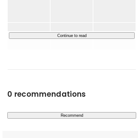
創業初期から、LOGZGROUPの次の世代を担う若手の採
用育成にチカラを入れて、インターンCEOなどの台頭もあ
▶MISSION

り、2019年に多角化の舵を切り、LOGZGROUP株式会社
『THE BORDERLESS WORLD』

を設立し、グループ経営体制に移行。現在ではグループ会
～障害という線引きを無くす～

社5社と拡大を続けている。

Continue to read
グループ関連５社を経営統合して、事業領域を障がい福祉
▶Service

＜福祉事業＞

・就労移行ITスクール（就労移行支援事業）

障害を持つ方々を対象に、IT分野での就労支援を行うプロ
グラムです。実践的なITスキルの習得をサポートし、個々
0 recommendations
の能力や興味に応じたカリキュラムを提供します。また、
就職活動の支援や職場定着のためのフォローアップも行
い、受講者が自信を持って就労できる環境を整えていま
す。現在、全国拠点数No.1を目指し、3年で105拠点の展
Recommend
https://itschool-lp.logz.co.jp/