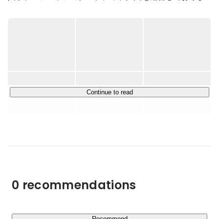
す。

※複/副業のパラレルワーカー(プロ人事)とともに、

　企業のあらゆる人事課題を解消するサービス

■ご支援テーマ例：

・人的資本経営の推進に向けた、戦略設計〜人事データ基
盤構築支援

Continue to read
・M&Aや事業／組織規模拡大に伴う、人事制度の構築支
援

・スパンオブコントロールの適正化に向けた、マネジメン
ト分業や組織開発支援

・エンジニア採用力向上に向けた、コーポレート・採用ブ
ランディング〜実行支援

・IPOを見据えた人材ポートフォリオ設計や人事機能の立
0 recommendations
ち上げ支援　等

■最大2兆円市場への挑戦：

Recommend