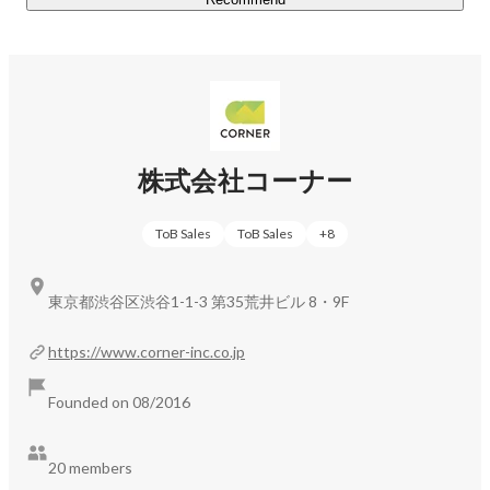
人的資本経営、DE&I等～人事制度、採用、労務に至るま
で、

全方位の人事課題を解消可能であり

最大で「2兆円」の市場に向き合っております。

上場企業～スタートアップ企業まで「1,000社以上」のご
支援実績を持ち、

株式会社コーナー
「企業満足度92.1％、継続率93.8%」と高いご評価を頂戴
しながら、

ToB Sales
ToB Sales
+
8
「創業来6年連続で事業成長」をしております。

■これまでにない組織デザインへの挑戦：

東京都渋谷区渋谷1-1-3 第35荒井ビル 8・9F
コンサルやBPO等の既存プレイヤーと比較し、

下記等の観点を特徴としながら、経営と人事を統合するた
https://www.corner-inc.co.jp
めの

形骸化させない、抜本的な支援ができる点が大きな特徴で
Founded on 08/2016
す。

20 members
「短期的な事象解決でない支援」
