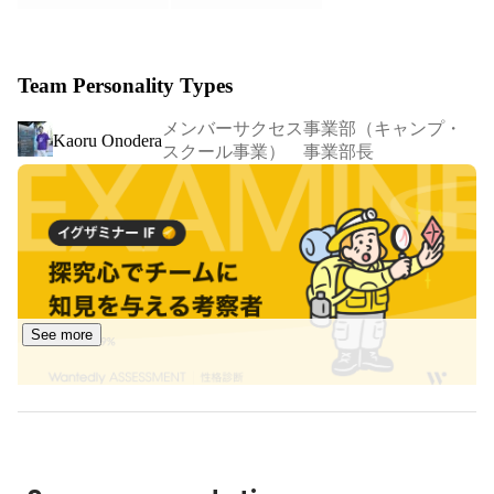
学校指導要領改訂対応 プログラミング学習教材プラット
https://lifeistech-lesson.jp/
Team Personality Types
【企業向けサービス】

メンバーサクセス事業部（キャンプ・
全社員のDX化を目指す企業のデジタル人材研修「DXレデ
Kaoru Onodera
スクール事業） 事業部長
https://dx.life-is-tech.com/
【学習塾向けSaaS】

https://juku.lifeistech-lesson.jp/
See more
【中高生向けIT・プログラミングイベント】

IT・プログラミングキャンプ＆スクール「Life is Tech ! 
https://camp.life-is-tech.com/
https://life-is-tech.com/school/