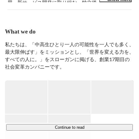
用」新サービス開発に取り組む。独立後、株式会社
SCRAPで『リアル脱出ゲーム』のコンテンツディレク
ターを経験し、ライフイズテック株式会社を共同創業。
サービス、マーケティング、組織の最高執行責任者。一
般財団法人生涯学習開発財団認定ワークショップデザイ
What we do
ナー。
私たちは、「中高生ひとり一人の可能性を一人でも多く、
最大限伸ばす」をミッションとし、「世界を変える力を、
すべての人に。」をスローガンに掲げる、創業17期目の
社会変革カンパニーです。

2011年、参加者たった3人のキャンプから始まったライフ
イズテック。以来、ブレることのないミッションと
LX（Learning Experience）という強みを軸に、オンライン
教材、そして学校向け教材へと、次々に事業領域を拡大・
成長してきました。

現在は、4つの事業を展開しています。

Continue to read
【学校向けSaaS】
