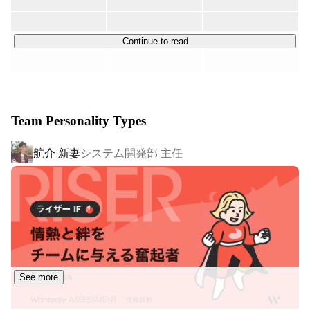
ムの開発やAndroidの雑誌購読アプリの開発などがありま
す。（皆さんが普段手にしているシステムを開発したこと
もあります！）

Continue to read
今後はWEBのシステム開発をベースに新しい領域にも挑
戦していきます。例えば、AIとの連携に関わる領域の開発
やIoT関連の仕事も手掛けていく予定です。（詳細はお会
Team Personality Types
いした際に色々とお話しできればと思います。）
航介 新妻
システム開発部 主任
See more