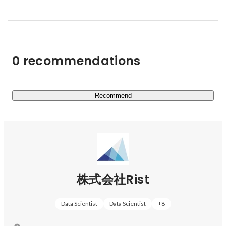
ですが、その結果、これまで人間にしかできないと考えら
れていた画像・動画・音声・言語の処理も、システム化が
可能になりました。Ristは、世界中で進化し続けるディー
プラーニングなどの最新技術を駆使し、人間が感覚的に行
0 recommendations
ってきた作業のシステム化やノウハウの蓄積・分析を通じ
て、クライアントや社会の課題解決に挑戦し続けていま
す。
Recommend
株式会社Rist
Data Scientist
Data Scientist
+
8