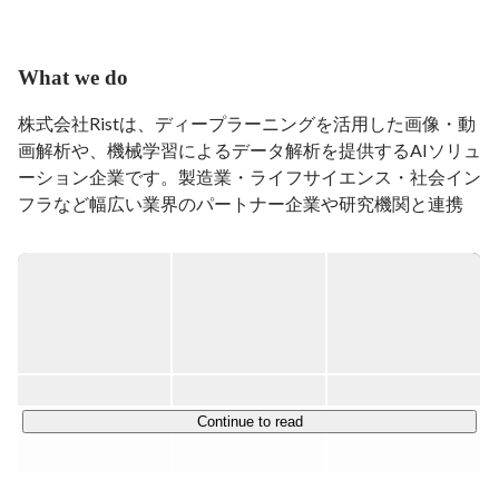
でプロジェクトマネージャーを担当。

2013年3月、KYOCERA Communication Systems Singapore 
Pte. Ltd.（以下、KCSG）の立ち上げメンバーとして
What we do
KCSGに出向。2016年7月に同社取締役、2019年4月に同
社代表取締役社長に就任。

株式会社Ristは、ディープラーニングを活用した画像・動
2020年4月、取締役副社長としてRistの経営に参画。
画解析や、機械学習によるデータ解析を提供するAIソリュ
2021年4月、Ristの代表取締役副社長に就任。
ーション企業です。製造業・ライフサイエンス・社会イン
フラなど幅広い業界のパートナー企業や研究機関と連携
し、最先端技術の社会実装を推進しています。2016年設
立、京都市下京区に本社、東京都港区にオフィスを構えて
います。

設立以来、AI技術を活かした課題解決に取り組み、2019
年には京セラコミュニケーションシステム株式会社
（KCCS）のグループ企業となりました。これにより、
Ristの専門性とKCCSの事業基盤を掛け合わせ、より高度
Continue to read
なAIソリューションの開発と提供を加速しています。

ディープラーニング技術の台頭は2000年代に入ってから