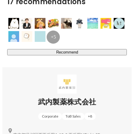
17 recommendations
+5
Recommend
武内製薬株式会社
Corporate
ToB Sales
+
8