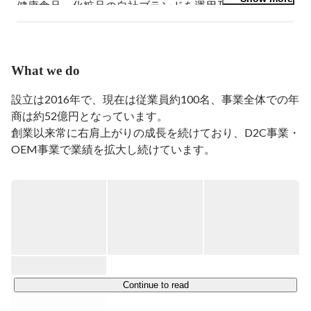
健康食品・化粧品の自社ブランドを運用及びOEM事業
を軸とする武内製薬株式会社に入社。EC事業部でSNS
チームを経て新しい組織（SNS広報室）を立ち上げ。ま
ずは武内製薬でのSNS/広報面で貢献することを軸に自
身が所属する企業単位では無く、グループ会社を含めて
What we do
SNS/広報面で統括出来る組織を創ることを目標に日々
業務に取り組む。
設立は2016年で、現在は従業員約100名、事業全体での年
商は約52億円となっています。

創業以来常に右肩上がりの成長を続けており、D2C事業・
OEM事業で業績を拡大し続けています。

【手がける事業】

①D2C事業

美容用品の企画・デザイン・製造・マーケティング・EC
サイトでの販売や問屋営業を一貫して自社で行っていま
す。これにより、スピーディーな商品開発と低価格での販
売が可能となっています。

主な販売経路…ECサイト、ドラッグストア、バラエティシ
Continue to read
ョップ
