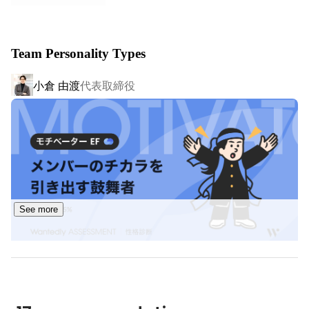
②OEM事業

オリジナルブランドとして基礎化粧品やプロテインなどを
Team Personality Types
販売したいというお客様を企画から販売まで一貫してご支
援しています。

小倉 由渡
代表取締役
企業・インフルエンサー・一般の方と幅広いお客様のご要
望に合わせてD2C事業で培ったノウハウを提供し、製品製
造後の販売戦略においてもフォローを行っています。
See more
高野 順也
執行役員 COO