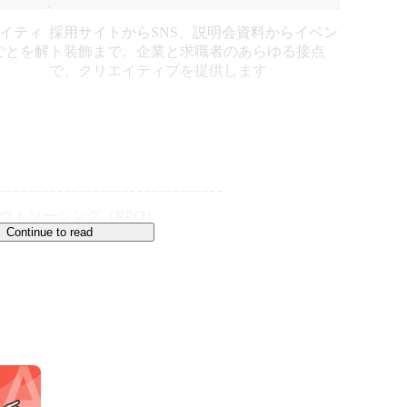
エイティ
採用サイトからSNS、説明会資料からイベン
ごとを解
ト装飾まで。企業と求職者のあらゆる接点
で、クリエイティブを提供します
–––––––––––––––––––––––––––––––

トソーシング（RPO）

Continue to read
ィブ

L（ノーベル）。

の解放」という共通のテーマに向かって一緒に仕事を
体の特性、選考プロセスの流れ——。採用の文脈を立
本当に求められる支援を提供しています。
