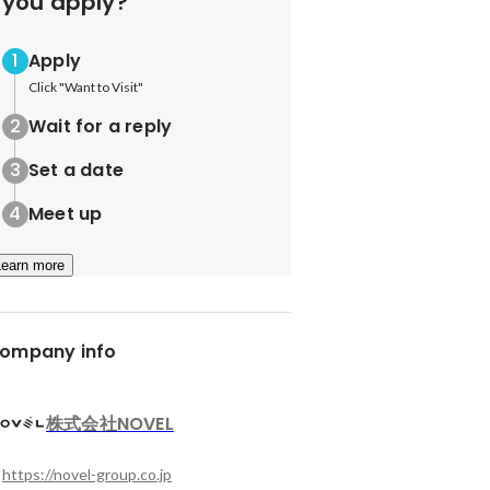
you apply?
Apply
Click "Want to Visit"
Wait for a reply
Set a date
Meet up
Learn more
ompany info
株式会社NOVEL
https://novel-group.co.jp