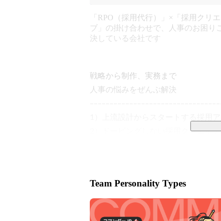
「RPO（採用代行）」×「採用クリ
ブ」の掛け合わせで、人事のお困り
決している会社です
戦略から制作、実務まで

人事の悩みをぜんぶ解決

–––––––––––––––––––––––––––––––––
1）上流設計からスタートする採用アウ
2）ドーピングしない採用クリエイテ
上記2つの柱で事業を展開するNOVE
採用実務者とクリエイターが「人事
しています。

Team Personality Types
採用市場の構造、求職者の心理、媒
体的に捉えたうえで、クライアントが