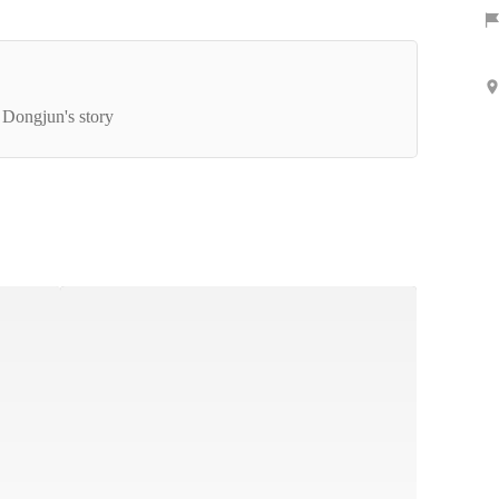
表インタビュー｜HR業界のクリエイティブ事情
聞いてみた
 Dongjun's story