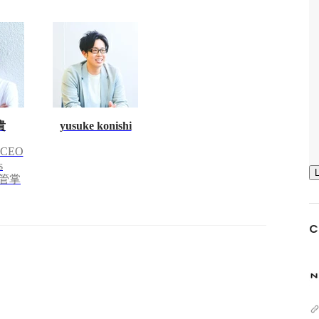
貴
yusuke konishi
CEO
s
t 管掌
C