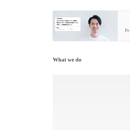
代
を
Pe
What we do