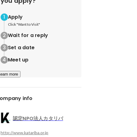
you apply?
Apply
Click "Want to Visit"
Wait for a reply
Set a date
Meet up
Learn more
ompany info
認定NPO法人カタリバ
http://www.katariba.or.jp