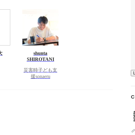
大
shunta
SHIROTANI
災害時子ども支
援sonaeru
C