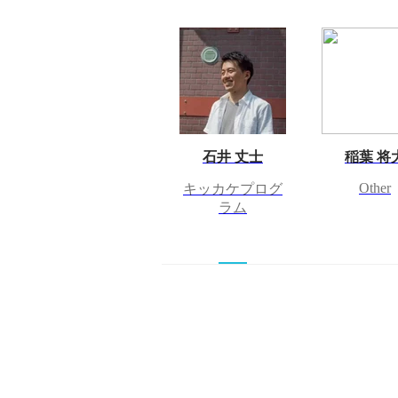
石井 丈士
稲葉 将
Other
キッカケプログ
ラム