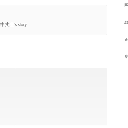
登半島地震発生直後に現地へ。被災地の子ども支
に奔走した日々
 丈士's story