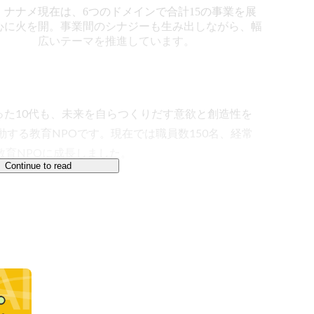
、ナナメ
現在は、6つのドメインで合計15の事業を展
心に火を
開。事業間のシナジーも生み出しながら、幅
広いテーマを推進しています。
った10代も、未来を自らつくりだす意欲と創造性を
動する教育NPOです。現在では職員数150名、経常
育NPOに成長しました。

Continue to read
ムから始まり、2011年の東日本大震災以降は子ど
コロナ禍以降はオンラインを活用して経済的事情を抱
登校の子どもたちに学習支援を行うなど、社会の変化
んでいます。
