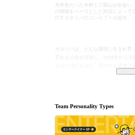
大学生だった今村と三箇山が出会い
の関係をベースとした対話によって
灯すカタリバのコンセプトが誕生。
カタリバは、どんな環境に生まれ育
育める社会を目指し、2001年から活
収益15億円を超え、国内でも有数の教
高校生のためのキャリア学習プログラ
もたちに学びの場と居場所を提供、
える家庭やメタバースを活用して不
Team Personality Types
に応じてさまざまな教育活動に取り組
Vision

￣￣￣￣￣￣￣￣￣
