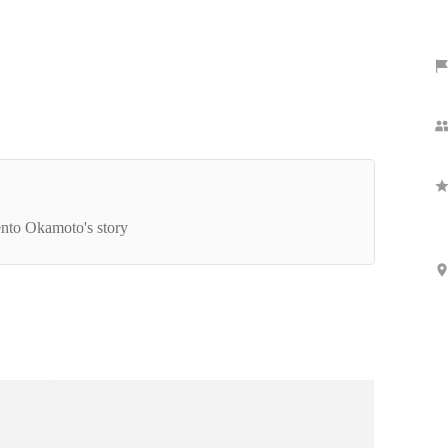
Show more
本健人の自己紹介 ～30年生きて自分は”アカレ
ジャー”じゃないとわかった～
nto Okamoto's story