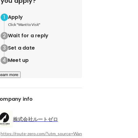
you apply?
Apply
Click "Want to Visit"
Wait for a reply
Set a date
Meet up
Learn more
ompany info
株式会社ルートゼロ
https://route-zero.com/?utm_source=Wan