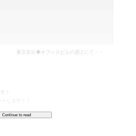
東京支社◆オフィスビルの屋上にて・・
す！

トします！！

Continue to read
ero.com/recruit/
、株式会社ルートゼロは、SES（システムエンジニ
最大限に引き出し、エンジニアのキャリアを全力で応