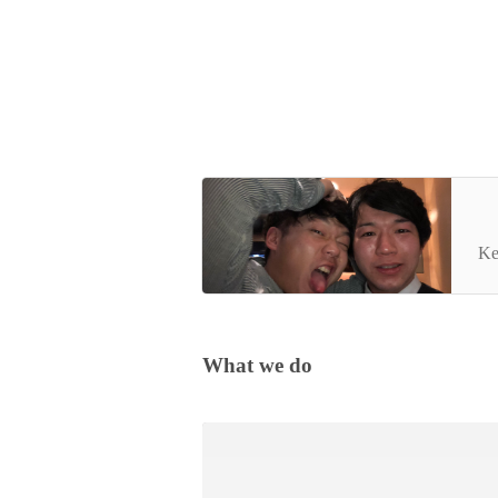
岡
ン
Ke
What we do