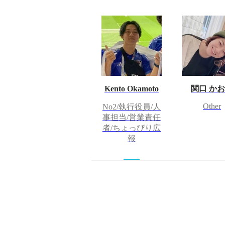
Kento Okamoto
関口 か
Other
No2/執行役員/人
事担当/営業責任
者/ちょっぴり広
報