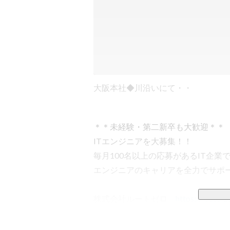
大阪本社◆川沿いにて・・
＊＊未経験・第二新卒も大歓迎＊＊

ITエンジニアを大募集！！

毎月100名以上の応募があるIT企業で
エンジニアのキャリアを全力でサポー
株式会社ルートゼロ　
https://route-z
エンジニアファーストを掲げる私たち
アリングサービス）の持つ可能性を