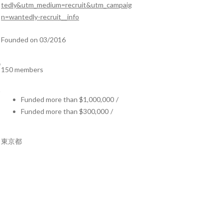
tedly&utm_medium=recruit&utm_campaig
n=wantedly-recruit__info
Founded on 03/2016
150 members
Funded more than $1,000,000
/
Funded more than $300,000
/
東京都