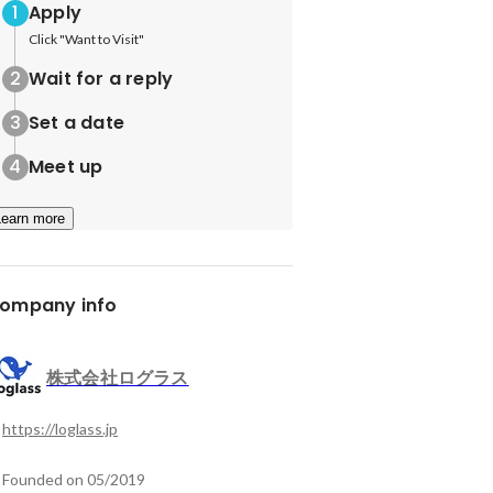
Apply
Click "Want to Visit"
Wait for a reply
Set a date
Meet up
Learn more
ompany info
株式会社ログラス
https://loglass.jp
Founded on 05/2019