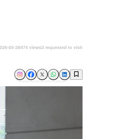
026-05-28
474 views
3 requested to visit