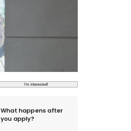
I'm interested!
What happens after
you apply?