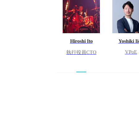
Hiroshi Ito
Yoshiki I
VPoE
執行役員CTO