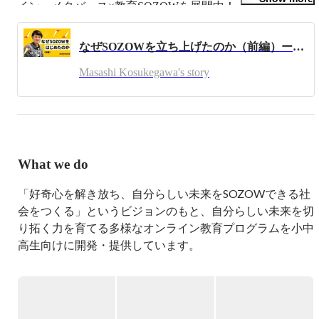
イン・メタバース×教育SOZOWを展開中！ 

私たちの創っている教育生態系は、教育のこれまでの常識
と大幅に異なります！ 

なぜSOZOWを立ち上げたのか（前編）ー「SOZOW」を通じて、子どもの「好奇心」の大切さを伝えたいー
ぜひ、未来を一緒につくりませんか？

Masashi Kosukegawa's story
【2022年】日本のスタートアップイベント最高峰のICCグ
ランプリで優勝しました。新時代の教育エコシステムを創
ってます！

[優勝ピッチ動画(7分)] ICC2022 カタパルトグランプリ優勝

https://www.youtube.com/watch?v=cO8tUJyirY8

[記事] ICC京都2022　カタパルトグランプリ優勝

What we do
https://industry-co-creation.com/news/82449

＜Pivot＞

「好奇心を解き放ち、自分らしい未来をSOZOWできる社
【親より稼げる子の育て方】メタバースで子どもは伸びる
会をつくる」というビジョンのもと、自分らしい未来を切
のか？／Web3時代の学び

り拓く力を育てる多様なオンライン教育プログラムを小中
https://youtu.be/pPEV_Wk6WTw

高生向けに開発・提供しています。

＜シリーズA資金調達＞

https://prtimes.jp/main/html/rd/p/000000077.000048584.html

◆プログラムの特徴は？

「好奇心をかきたてる問い」と「誰もが主人公だと思える
【受賞歴】

関わり」です。

・2021年東洋経済「すごいベンチャー100」選出
