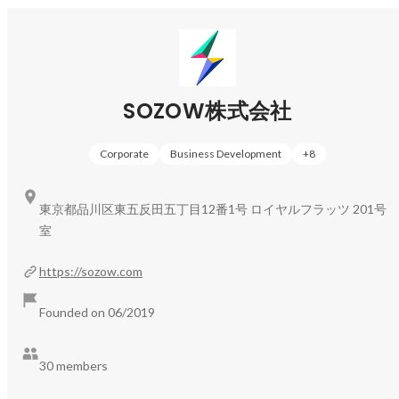
■2008年〜

リクルートにてB2B新規事業開発やリクルートマネジメン
トソリューションズへ出向し、人事・組織開発コンサルテ
上記の自社事業に加え、自治体・教育機関との「共創」を
ィングへ従事。新規事業では、1年で売上2億円の事業へ。

通じて、より多くの子どもたちへ好奇心を解き放つ教育プ
ログラムを提供しています。
■2003年〜

SOZOW株式会社
戦略コンサルティングファーム入社。2007年にはマネージ
ャーへ。大企業からベンチャーまで様々な企業の事業計画
策定や新規事業立上げ支援、事業再建、M&A戦略立案、
Corporate
Business Development
+
8
ビジネスDDなどを行い成果を出す。

■1999年〜

東京都品川区東五反田五丁目12番1号 ロイヤルフラッツ 201号
慶應義塾大学商学部
室
https://sozow.com
Founded on 06/2019
30 members