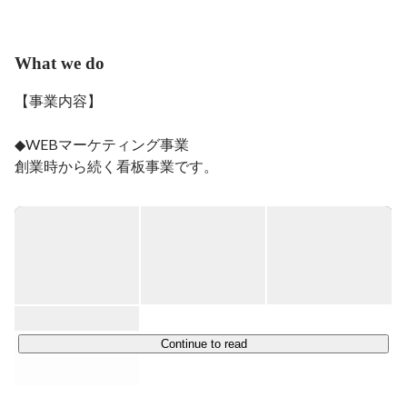
付中です
What we do
【事業内容】

◆WEBマーケティング事業

創業時から続く看板事業です。

私たちにとっての「お客様」は広くは「何か問題や課題を
抱えていて困っている方」です。

検索エンジンやSNSなどのオンラインプラットフォームを
通じて商品やサービスのマーケティングを行い、何か問題
や課題を抱え困っている方の解決をして差し上げる事業で
すので、商品やサービスを提供する側とそれを受け取る
側、双方が幸せになれるソリューションだと私たちは誇り
Continue to read
を持って取り組んでいます。

「本当に良い商品なのに、営業や販売の機会を逃してしま