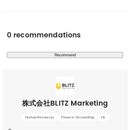
っている。」

「本当に良い商品なのに、認知や購入の機会を逃してしま
っている。」

0 recommendations
「商品を知ってほしい方」と「商品を知りたい方」の溝を
少しでも多く埋め、最大多数の最大幸福を作っていきたい
考えです。

Recommend
◆WEBブランディング事業

創業から培ってきたマーケティング力を武器に派生した法
人向け事業です。

デジタルを軸にしたアウターブランディングを得意として
株式会社BLITZ Marketing
おり、中小・中堅企業の組織成長を支援します。

Human Resources
Finance / Accounting
+
8
私たちがWEBブランディング事業をやる理由は最大多数
の最大幸福に紐付きます。
