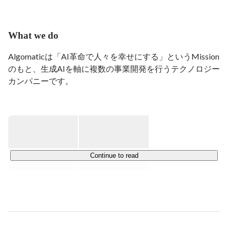
その後、株式会社Algomaticに入社。AI Transformationカ
ンパニーのCEOとして、様々な企業の経営課題をAIを
What we do
用いて解決している。
Algomaticは「AI革命で人々を幸せにする」というMission
のもと、生成AIを軸に複数の事業開発を行うテクノロジー
カンパニーです。

Algomaticでは、複数事業の同時立ち上げを実現するため
に、カンパニー制という組織形態を採用しています。各カ
ンパニーは独立した一つの会社のように機能し、人材、資
源、予算に関する裁量権を持ち、迅速な意思決定を行いま
す。また、各カンパニーの事業立ち上げを支援するため、
Continue to read
全社横断的な組織を設けています。

その中の一つであるAI Transformationカンパニーでは、エ
ンタープライズ企業様向けに生成AI技術を活用した業務プ
ロダクトの開発を行っています。