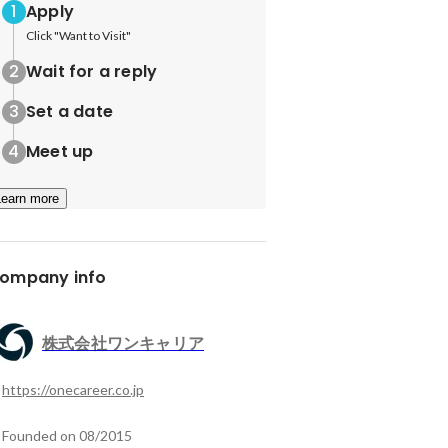
Apply
Click "Want to Visit"
Wait for a reply
Set a date
Meet up
Learn more
ompany info
株式会社ワンキャリア
https://onecareer.co.jp
Founded on 08/2015