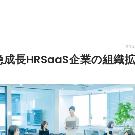
on
2
成長HRSaaS企業の組織