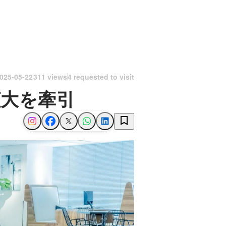
025-05-22
311 views
4 requested to visit
拡大を牽引