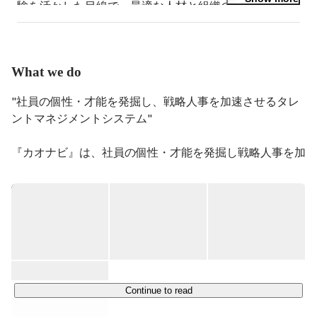
験を活かした目線で、最適な人材と組織のマッチングに
情熱を注いでいます。
What we do
"社員の個性・才能を発掘し、戦略人事を加速させるタレ
ントマネジメントシステム"

『カオナビ』は、社員の個性・才能を発掘し戦略人事を加
速させるタレントマネジメントシステムです。

人材管理市場において8年連続シェア№1※（2024年12月
末時点で利用企業数4,100社以上）を獲得しています。

※ITR「ITR Market View：人材管理市場2023」人材管理市
場：ベンダー別売上金額シェア（2015～2022年度予
測）、SaaS型人材管理市場：ベンダー別売上金額推移およ
びシェア（2015～2022年度予測）

Continue to read