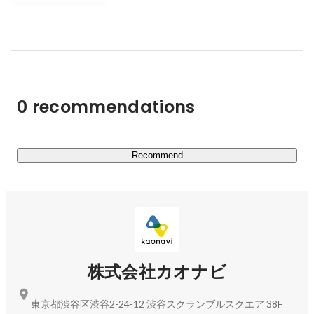
持続的な企業成長には生産性向上が不可欠であり、「人的
資本経営」の重要性がかつてないほど高まっています。そ
の中核を担うのが「タレントマネジメント」です。本音の
人材情報を活用し、個人と組織の潜在能力を最大限に引き
出すことで、企業はさらなる高みを目指せます。

0 recommendations
カオナビは、個の力を最大化し、組織をより強くするため
のタレントマネジメントシステムです。人事業務の効率化
から戦略人事の実現まで、幅広い目的に対応。人材データ
プラットフォームに蓄積された個のデータをAIと掛け合わ
Recommend
せることで、「個の力の最大化」による盤石な組織を築
き、企業の成長を力強く後押しします。

⸻カオナビをより深く知る⸻

● 会社紹介資料

https://speakerdeck.com/kaonavi/introduction-for-
株式会社カオナビ
business
● コーポレートサイト

東京都渋谷区渋谷2-24-12 渋谷スクランブルスクエア 38F
https://corp.kaonavi.jp/