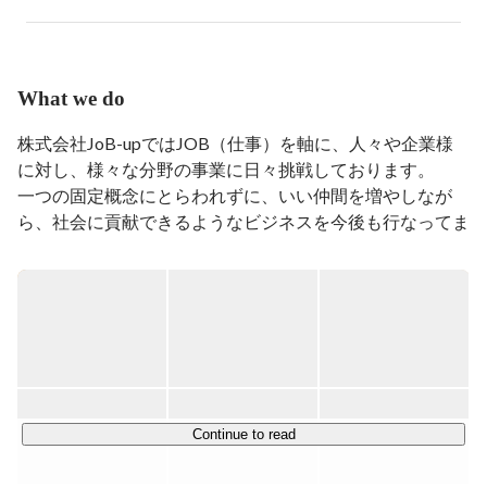
行い、約2年後に分社化。

そのまま株式会社ジョブアップで事業拡大に向けて取り
組んでます。
What we do
株式会社JoB-upではJOB（仕事）を軸に、人々や企業様
に対し、様々な分野の事業に日々挑戦しております。

一つの固定概念にとらわれずに、いい仲間を増やしなが
ら、社会に貢献できるようなビジネスを今後も行なってま
いります。

■JoB-upコーポレートサイト

https://job-up.work/
【JOB-UPの取り組む3つの軸】

①HR connect（人と人を繋ぐ事業）

Continue to read
求職者の就職・転職のサポートや企業への人材紹介、訪問
介護など、HRを通じて人と人とを繋ぐ取り組みを行なっ