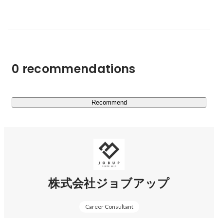
ています。

■主な取り組み

・HR Agency（人材紹介）

・HR BPO（業務委託派遣）

0 recommendations
・HR global（外国人人材）

■主なサービス

・YORISOI CAREER

Recommend
第二新卒や若手に特化した就職・転職サービス。

キャリアの相談から入社後のフォローまで、求職者に寄り
添ったサポートをします。

https://yorisoi-career.com/
株式会社ジョブアップ
・JOBハイクラス

Career Consultant
ミドル・ハイクラス層に特化した転職サービス。
