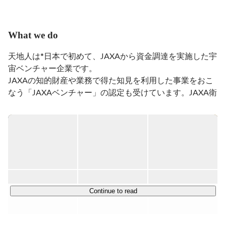
◼️2004年〜現在

宇宙航空研究開発機構（JAXA）に在籍。

・全球降水観測計画主衛星（GPM core satellite）開発

What we do
・温室効果ガス観測技術衛星2号（いぶき2号）開発

天地人は*日本で初めて、JAXAから資金調達を実施した宇
宙ベンチャー企業です。

JAXAの知的財産や業務で得た知見を利用した事業をおこ
なう「JAXAベンチャー」の認定も受けています。JAXA衛
星をはじめとする地球観測衛星等から得られる気象データ
や地形データ(宇宙ビッグデータ)を活用できるWebGISサ
ービス「天地人コンパス」を活用した事業開拓、ソリュー
ション提供を行っています。

＜＜製品/サービス＞＞

「天地人コンパス」をコア事業とし、様々な社会問題を解
決しています。

Continue to read
農業

・宇宙ビッグデータ米
