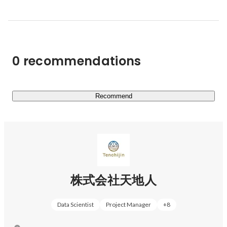
インフラ

・漏水リスク業務管理システム「天地人コンパス 宇宙水
道局」

0 recommendations
再生可能エネルギー

・風力発電所の適地探し

Recommend
カーボンオフセット

・水田からのメタン排出量を推定

【天地人コンパス 】

宇宙から一歩先を行く

企業の意思決定を加速するデジタル地球儀

株式会社天地人
天地人コンパスは、JAXA衛星をはじめとする地球観測衛
Data Scientist
Project Manager
+
8
星等から得られる宇宙ビッグデータが活用できるWebGIS
サービスです。天地人コンパス上には、各種データ(衛星